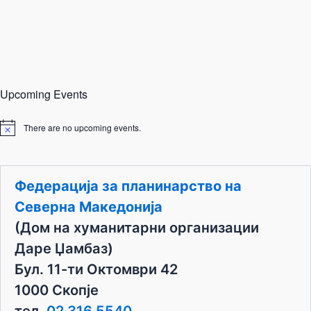
Upcoming Events
There are no upcoming events.
N
o
t
i
c
Федерација за планинарство на
e
Северна Македонија
(Дом на хуманитарни организации
Даре Џамбаз)
Бул. 11-ти Октомври 42
1000 Скопје