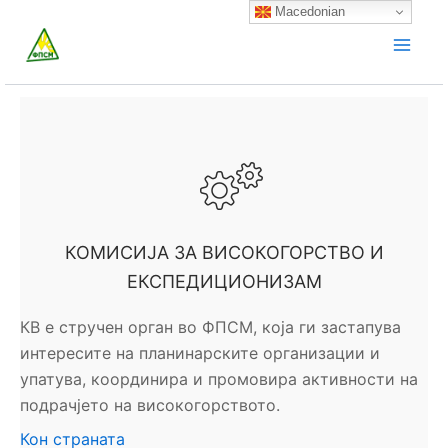
Skip
Macedonian
to
content
КОМИСИЈА ЗА ВИСОКОГОРСТВО И
ЕКСПЕДИЦИОНИЗАМ
КВ е стручен орган во ФПСМ, која ги застапува
интересите на планинарските организации и
упатува, координира и промовира активности на
подрачјето на високогорството.
Кон страната