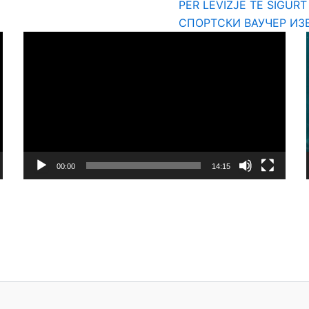
PËR LËVIZJE TË SIGUR
СПОРТСКИ ВАУЧЕР ИЗ
Video
Player
00:00
14:15