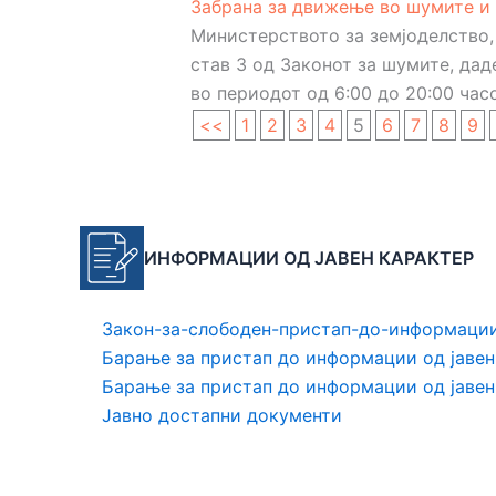
Забрана за движење во шумите и
Министерството за земјоделство,
став 3 од Законот за шумите, да
во периодот од 6:00 до 20:00 часо
<<
1
2
3
4
5
6
7
8
9
ИНФОРМАЦИИ ОД
ЈАВЕН КАРАКТЕР
Закон-за-слободен-пристап-до-информации
Барање за пристап до информации од јавен
Барање за пристап до информации од јаве
Јавно достапни документи