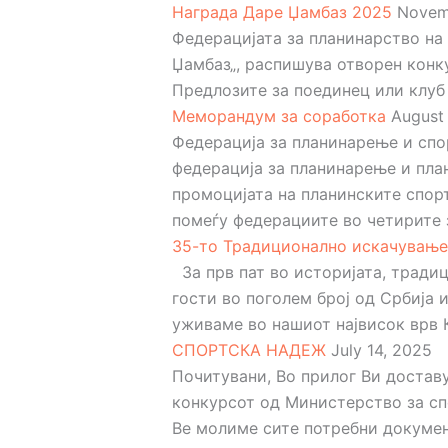
Награда Даре Џамбаз 2025
Novemb
Федерацијата за планинарство на
Џамбаз„, распишува отворен конк
Предлозите за поединец или клуб 
Меморандум за соработка
August 
Федерација за планинарење и спо
федерација за планинарење и пла
промоцијата на планинските спор
помеѓу федерациите во четирите зе
35-то Традиционално искачување
За прв пат во историјата, тради
гости во поголем број од Србија
уживаме во нашиот највисок врв К
СПОРТСКА НАДЕЖ
July 14, 2025
Почитувани, Во прилог Ви доста
конкурсот од Министерство за сп
Ве молиме сите потребни документ