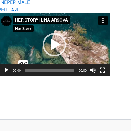
T NËPËR MALE
ВЕШТАИ
Video
Player
00:00
00:00