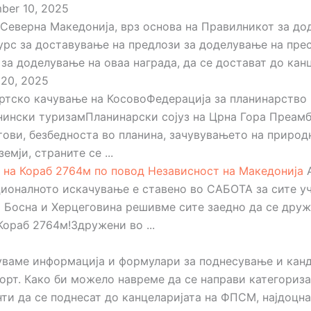
er 10, 2025
 Северна Македонија, врз основа на Правилникот за д
урс за доставување на предлози за доделување на пре
за доделување на оваа награда, да се достават до канц
20, 2025
ртско качување на КосовоФедерација за планинарство
нински туризамПланинарски сојуз на Црна Гора Преамб
тови, безбедноста во планина, зачувувањето на природ
мји, страните се ...
 на Кораб 2764м по повод Независност на Македонија
A
ционалното искачување е ставено во САБОТА за сите уч
 и Босна и Херцеговина решивме сите заедно да се дру
ораб 2764м!Здружени во ...
вуваме информација и формулари за поднесување и к
орт. Како би можело навреме да се направи категориз
и да се поднесат до канцеларијата на ФПСМ, најдоцна 