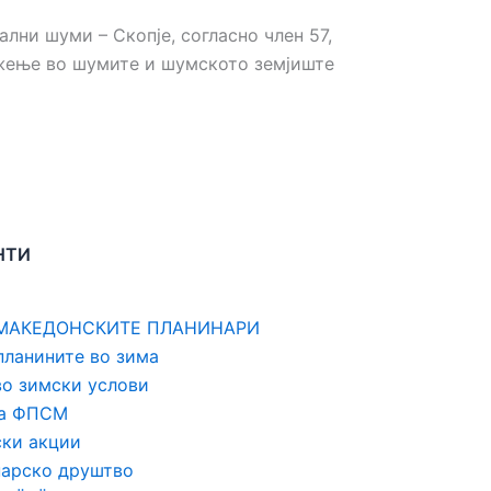
ни шуми – Скопје, согласно член 57,
ижење во шумите и шумското земјиште
НТИ
 МАКЕДОНСКИТЕ ПЛАНИНАРИ
планините во зима
во зимски услови
на ФПСМ
ски акции
нарско друштво