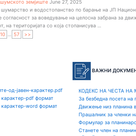
 шумското земјиште
June 27, 2025
 шумарство и водостопанство по барање на ЈП Национал
де согласност за воведување на целосна забрана за дв
т, на територијата со која стопанисува ...
10
...
57
>>
ВАЖНИ ДОКУМЕ
те-од-јавен-карактер.pdf
КОДЕКС НА ЧЕСТА НА
 карактер-pdf формат
За безбедна посета на 
н карактер-word формат
Движење низ планина 
Прашалник за членки 
Формулар за планинар
Станете член на плани