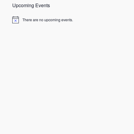
Upcoming Events
There are no upcoming events.
N
o
t
i
c
e