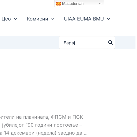
Macedonian
Цсо
Комисии
UIAA EUMA BMU
Search
for:
ители на планината, ФПСМ и ПСК
 јубилејот “90 години постоење –
14 декември (недела) заедно да ...