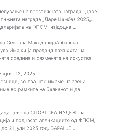
оделување на престижната награда „Даре
стижната награда „Даре Џамбаз 2025„.
аларијата на ФПСМ, најдоцна ...
 на Северна МакедонијаАлбанска
ула Имајќи ја предвид важноста на
ната средина и размената на искуства
ugust 12, 2025
есници, со тоа што имаме најавени
жиме во рамките на Балканот и да
андидирање на СПОРТСКА НАДЕЖ, на
ација и поднесат апликациите од ФПСМ,
до 21 јули 2025 год. БАРАЊЕ ...