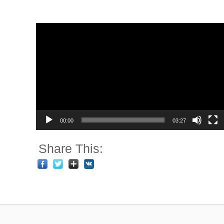
Video
Player
00:00
03:27
Share This: