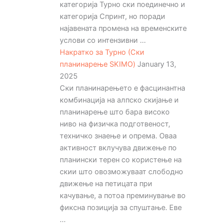
категорија Турно ски поединечно и
категорија Спринт, но поради
најавената промена на временските
услови со интензивни ...
Накратко за Турно (Ски
планинарење SKIMO)
January 13,
2025
Ски планинарењето е фасцинантна
комбинација на алпско скијање и
планинарење што бара високо
ниво на физичка подготвеност,
техничко знаење и опрема. Оваа
активност вклучува движење по
планински терен со користење на
скии што овозможуваат слободно
движење на петицата при
качување, а потоа преминување во
фиксна позиција за спуштање. Еве
...