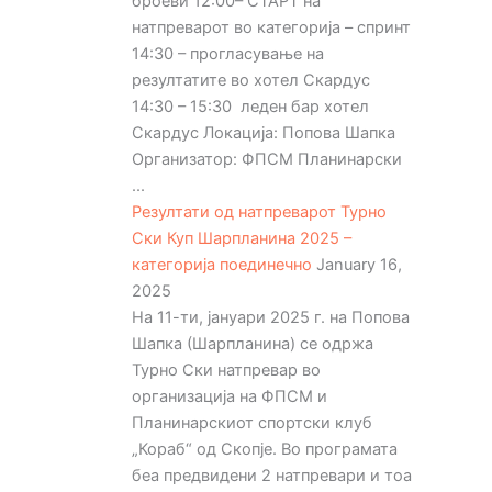
броеви 12:00– СТАРТ на
натпреварот во категорија – спринт
14:30 – прогласување на
резултатите во хотел Скардус
14:30 – 15:30 леден бар хотел
Скардус Локација: Попова Шапка
Организатор: ФПСМ Планинарски
...
Резултати од натпреварот Турно
Ски Куп Шарпланина 2025 –
категорија поединечно
January 16,
2025
На 11-ти, јануари 2025 г. на Попова
Шапка (Шарпланина) се одржа
Турно Ски натпревар во
организација на ФПСМ и
Планинарскиот спортски клуб
„Кораб“ од Скопје. Во програмата
беа предвидени 2 натпревари и тоа