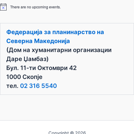
There are no upcoming events.
N
o
t
i
c
Федерација за планинарство на
e
Северна Македонија
(Дом на хуманитарни организации
Даре Џамбаз)
Бул. 11-ти Октомври 42
1000 Скопје
тел.
02 316 5540
Copyright © 2026