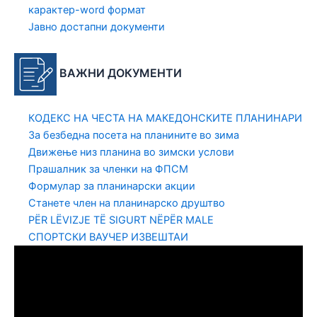
карактер-word формат
Јавно достапни документи
ВАЖНИ ДОКУМЕНТИ
КОДЕКС НА ЧЕСТА НА МАКЕДОНСКИТЕ ПЛАНИНАРИ
За безбедна посета на планините во зима
Движење низ планина во зимски услови
Прашалник за членки на ФПСМ
Формулар за планинарски акции
Станете член на планинарско друштво
PËR LËVIZJE TË SIGURT NËPËR MALE
СПОРТСКИ ВАУЧЕР ИЗВЕШТАИ
Video
Player