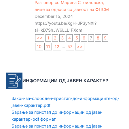
Разговор со Марина Стоиловска,
лице за односи со јавност на ФПСМ
December 15, 2024
https://youtu.be/XgH-JP3yNXI?
si=kD7ShJW6LLL1FXqm
<<
1
2
3
4
5
6
7
8
9
10
11
12
...
57
>>
ИНФОРМАЦИИ ОД
ЈАВЕН КАРАКТЕР
Закон-за-слободен-пристап-до-информациите-од-
јавен-карактер.pdf
Барање за пристап до информации од јавен
карактер-pdf формат
Барање за пристап до информации од јавен