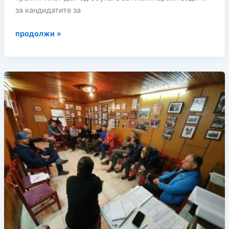
за кандидатите за
Обука
продолжи »
за
планинарски
водичи
2023