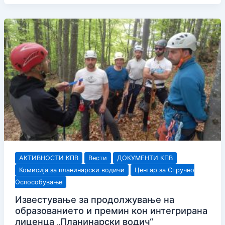
лиценцирање
на
образовен
кадар
АКТИВНОСТИ КПВ
Вести
ДОКУМЕНТИ КПВ
Комисија за планинарски водичи
Центар за Стручно
Оспособување
Известување за продолжување на
образованието и премин кон интегрирана
лиценца „Планинарски водич“