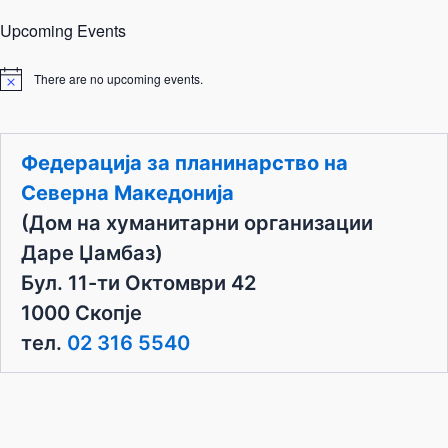
Upcoming Events
There are no upcoming events.
N
o
t
i
c
Федерација за планинарство на
e
Северна Македонија
(Дом на хуманитарни организации
Даре Џамбаз)
Бул. 11-ти Октомври 42
1000 Скопје
тел.
02 316 5540