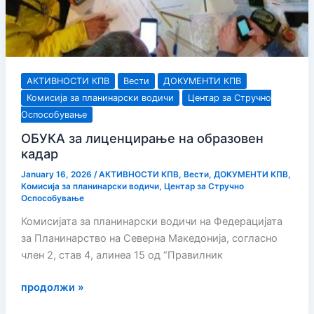
АКТИВНОСТИ КПВ
Вести
ДОКУМЕНТИ КПВ
Комисија за планинарски водичи
Центар за Стручно
Оспособување
ОБУКА за лиценцирање на образовен
кадар
January 16, 2026
/
АКТИВНОСТИ КПВ
,
Вести
,
ДОКУМЕНТИ КПВ
,
Комисија за планинарски водичи
,
Центар за Стручно
Оспособување
Комисијата за планинарски водичи на Федерацијата
за Планинарство на Северна Македонија, согласно
член 2, став 4, алинеа 15 од “Правилник
ОБУКА
продолжи »
за