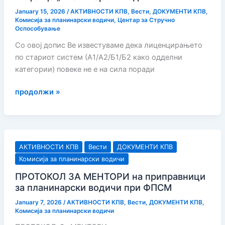
January 15, 2026
/
АКТИВНОСТИ КПВ
,
Вести
,
ДОКУМЕНТИ КПВ
,
Комисија за планинарски водичи
,
Центар за Стручно
Оспособување
Со овоj допис Ве известуваме дека лиценцирањето
по стариот систем (А1/А2/Б1/Б2 како одделни
категории) повеке не е на сила поради
Известување
продолжи »
за
продолжување
на
образованието
АКТИВНОСТИ КПВ
Вести
ДОКУМЕНТИ КПВ
и
Комисија за планинарски водичи
премин
ПРОТОКОЛ ЗА МЕНТОРИ на приправници
кон
за планинарски водичи при ФПСМ
интегрирана
лиценца
January 7, 2026
/
АКТИВНОСТИ КПВ
,
Вести
,
ДОКУМЕНТИ КПВ
,
Комисија за планинарски водичи
„Планинарски
водич“