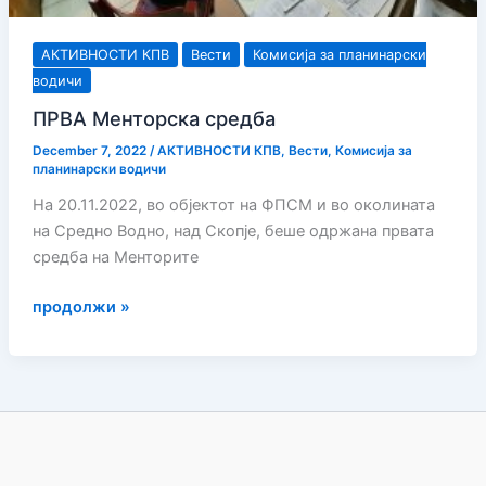
АКТИВНОСТИ КПВ
Вести
Комисија за планинарски
водичи
ПРВА Менторска средба
December 7, 2022
/
АКТИВНОСТИ КПВ
,
Вести
,
Комисија за
планинарски водичи
На 20.11.2022, во објектот на ФПСМ и во околината
на Средно Водно, над Скопје, беше одржана првата
средба на Менторите
ПРВА
продолжи »
Менторска
средба