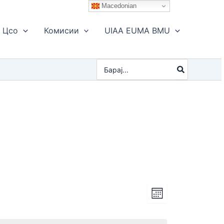
Macedonian
Цсо
Комисии
UIAA EUMA BMU
Search
for:
Views
Event
Month
Navigation
Views
Navigation