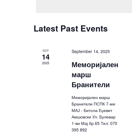
Latest Past Events
Calendar
of
Events
SEP
September 14, 2025
14
Меморијален
2025
марш
Бранители
Меморијален марш
Бранители ПСПК 7-ми
МАЈ - Битола Еџевит
Амшовски Ул. Булевар
1-ви Мај бр.65 Тел: 070
395 892