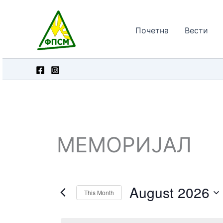
Skip
to
Почетна
Вести
content
МЕМОРИЈАЛ
August 2026
This Month
Select
date.