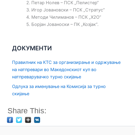
Петар Нолев – ПСК „Пелистер“
Игор Јовановски – ПСК „Стратус“
Методи Чилиманов – ПСК „Х2О“
Борјан Јованоски – ПК „Козјак“.
ДОКУМЕНТИ
Правилник на КТС за организирање и одржување
на натпревари во Македонскиот куп во
натпреварувачко турно скијање
Одлука за именување на Комисија за турно
скијање
Share This: