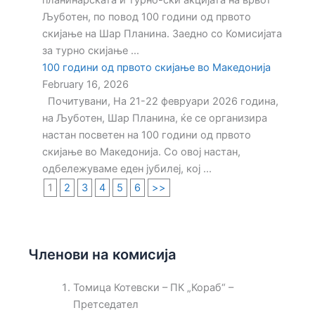
планинарската и турно-ски акцијата на врвот
Љуботен, по повод 100 години од првото
скијање на Шар Планина. Заедно со Комисијата
за турно скијање ...
100 години од првото скијање во Македонија
February 16, 2026
Почитувани, На 21-22 февруари 2026 година,
на Љуботен, Шар Планина, ќе се организира
настан посветен на 100 години од првото
скијање во Македонија. Со овој настан,
одбележуваме еден јубилеј, кој ...
1
2
3
4
5
6
>>
Членови на комисија
Томица Котевски – ПК „Кораб“ –
Претседател