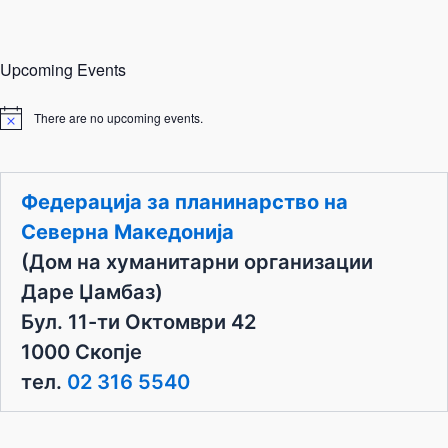
Upcoming Events
There are no upcoming events.
N
o
t
i
c
Федерација за планинарство на
e
Северна Македонија
(Дом на хуманитарни организации
Даре Џамбаз)
Бул. 11-ти Октомври 42
1000 Скопје
тел.
02 316 5540