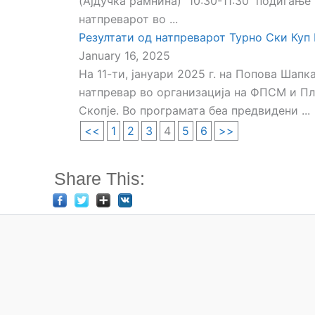
(Ајдучка рамнина) 10:30-11:30 подигање 
натпреварот во ...
Резултати од натпреварот Турно Ски Куп
January 16, 2025
На 11-ти, јануари 2025 г. на Попова Шап
натпревар во организација на ФПСМ и Пл
Скопје. Во програмата беа предвидени ...
<<
1
2
3
4
5
6
>>
Share This: