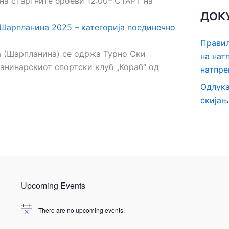
на стартните броеви 12:00– СТАРТ на
ДОК
 Шарпланина 2025 – категорија поединечно
Правил
ка (Шарпланина) се одржа Турно Ски
на нат
анинарскиот спортски клуб „Кораб“ од
натпре
Одлука
скијањ
Upcoming Events
There are no upcoming events.
N
o