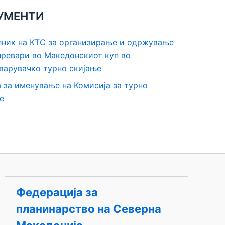
УМЕНТИ
ник на КТС за организирање и одржување
превари во Македонскиот куп во
варувачко турно скијање
 за именување на Комисија за турно
е
Федерација за
планинарство на Северна