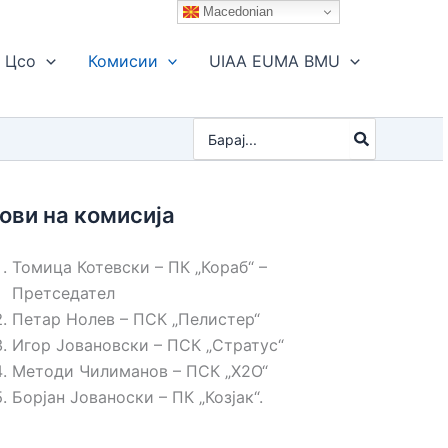
Macedonian
Цсо
Комисии
UIAA EUMA BMU
Search
for:
ови на комисија
Томица Котевски – ПК „Кораб“ –
Претседател
Петар Нолев – ПСК „Пелистер“
Игор Јовановски – ПСК „Стратус“
Методи Чилиманов – ПСК „Х2О“
Борјан Јованоски – ПК „Козјак“.