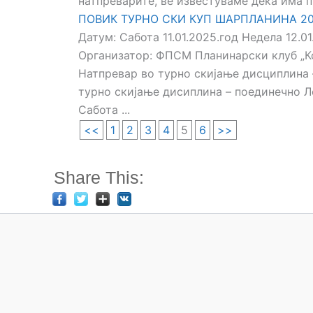
натпреварите, ве известуваме дека има пр
ПОВИК ТУРНО СКИ КУП ШАРПЛАНИНА 2
Датум: Сабота 11.01.2025.год Недела 12.
Организатор: ФПСМ Планинарски клуб „Кор
Натпревар во турно скијање дисциплина 
турно скијање дисиплина – поединечно 
Сабота ...
<<
1
2
3
4
5
6
>>
Share This: