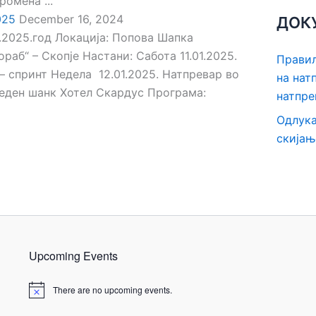
омена ...
025
December 16, 2024
ДОК
01.2025.год Локација: Попова Шапка
аб“ – Скопје Настани: Сабота 11.01.2025.
Правил
– спринт Недела 12.01.2025. Натпревар во
на нат
Леден шанк Хотел Скардус Програма:
натпре
Одлука
скијањ
Upcoming Events
There are no upcoming events.
N
o