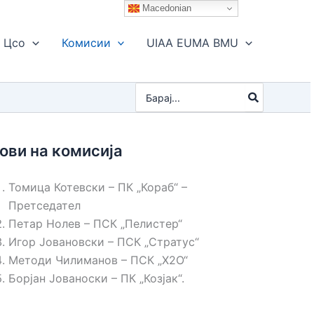
Macedonian
Цсо
Комисии
UIAA EUMA BMU
Search
for:
ови на комисија
Томица Котевски – ПК „Кораб“ –
Претседател
Петар Нолев – ПСК „Пелистер“
Игор Јовановски – ПСК „Стратус“
Методи Чилиманов – ПСК „Х2О“
Борјан Јованоски – ПК „Козјак“.