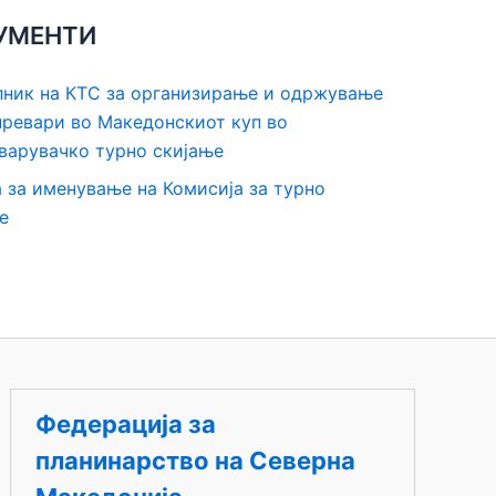
УМЕНТИ
ник на КТС за организирање и одржување
превари во Македонскиот куп во
варувачко турно скијање
 за именување на Комисија за турно
е
Федерација за
планинарство на Северна