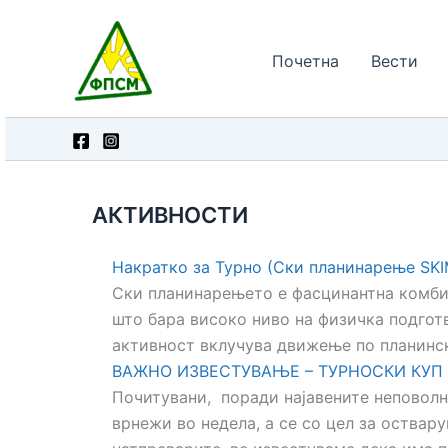
Skip
to
Почетна
Вести
content
АКТИВНОСТИ
Накратко за Турно (Ски планинарење SK
Ски планинарењето е фасцинантна комби
што бара високо ниво на физичка подгот
активност вклучува движење по планински
ВАЖНО ИЗВЕСТУВАЊЕ – ТУРНОСКИ КУП
Почитувани, поради најавените неповол
врнежи во недела, а се со цел за оствар