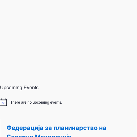
Upcoming Events
There are no upcoming events.
N
o
t
i
c
Федерација за планинарство на
e