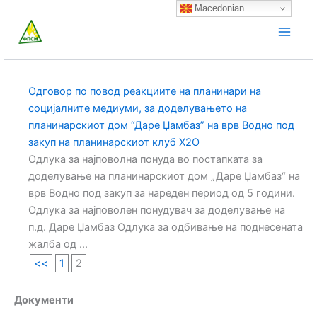
Skip
Macedonian
to
content
Одговор по повод реакциите на планинари на
социјалните медиуми, за доделувањето на
планинарскиот дом “Даре Џамбаз” на врв Водно под
закуп на планинарскиот клуб Х2О
Одлука за најповолна понуда во постапката за
доделување на планинарскиот дом „Даре Џамбаз“ на
врв Водно под закуп за нареден период од 5 години.
Одлука за најповолен понудувач за доделување на
п.д. Даре Џамбаз Одлука за одбивање на поднесената
жалба од ...
<<
1
2
Документи