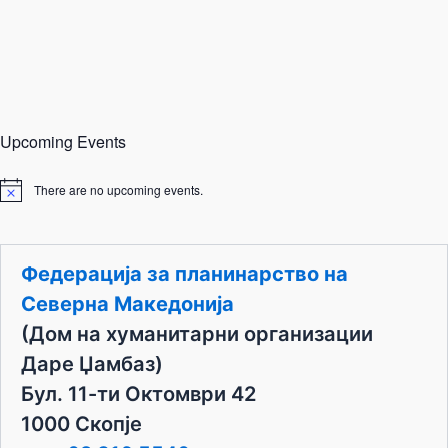
Upcoming Events
There are no upcoming events.
N
o
t
i
c
Федерација за планинарство на
e
Северна Македонија
(Дом на хуманитарни организации
Даре Џамбаз)
Бул. 11-ти Октомври 42
1000 Скопје