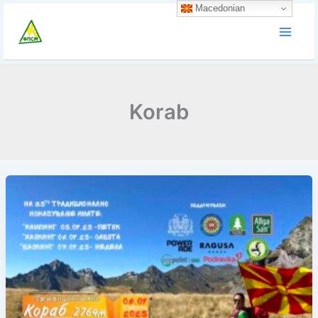
Skip
Macedonian
to
content
Korab