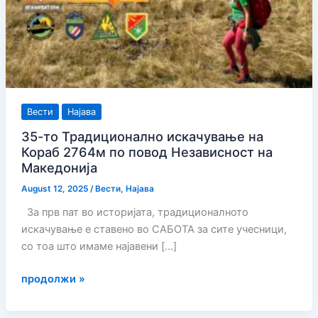
Вести
Најава
35-то Традиционално искачување на
Кораб 2764м по повод Независност на
Македонија
August 12, 2025
/
Вести
,
Најава
За прв пат во историјата, традиционалното
искачување е ставено во САБОТА за сите учесници,
со тоа што имаме најавени […]
35-
продолжи »
то
Традиционално