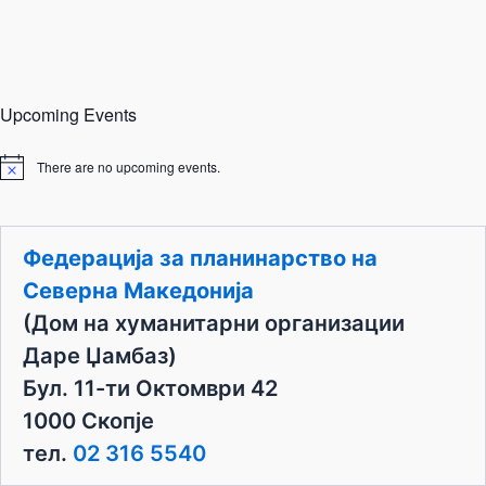
Upcoming Events
There are no upcoming events.
N
o
t
i
c
Федерација за планинарство на
e
Северна Македонија
(Дом на хуманитарни организации
Даре Џамбаз)
Бул. 11-ти Октомври 42
1000 Скопје
тел.
02 316 5540