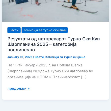
Вести
Комисија за турно скијање
Резултати од натпреварот Турно Ски Куп
Шарпланина 2025 – категорија
поединечно
January 16, 2025
/
Вести
,
Комисија за турно скијање
На 11-ти, јануари 2025 г. на Попова Шапка
(Шарпланина) се одржа Турно Ски натпревар во
организација на ФПСМ и Планинарскиот […]
Резултати
продолжи »
од
натпреварот
Турно