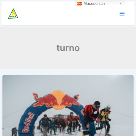
Skip
Macedonian
to
content
turno