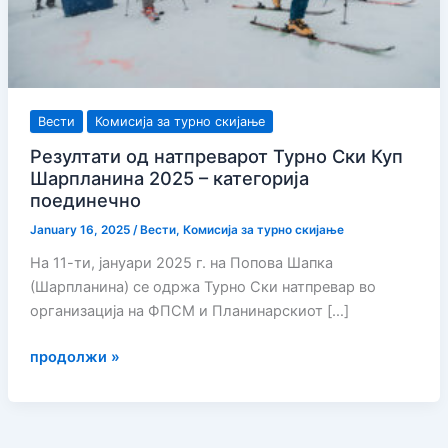
Вести
Комисија за турно скијање
Резултати од натпреварот Турно Ски Куп
Шарпланина 2025 – категорија
поединечно
January 16, 2025
/
Вести
,
Комисија за турно скијање
На 11-ти, јануари 2025 г. на Попова Шапка
(Шарпланина) се одржа Турно Ски натпревар во
организација на ФПСМ и Планинарскиот […]
Резултати
продолжи »
од
натпреварот
Турно