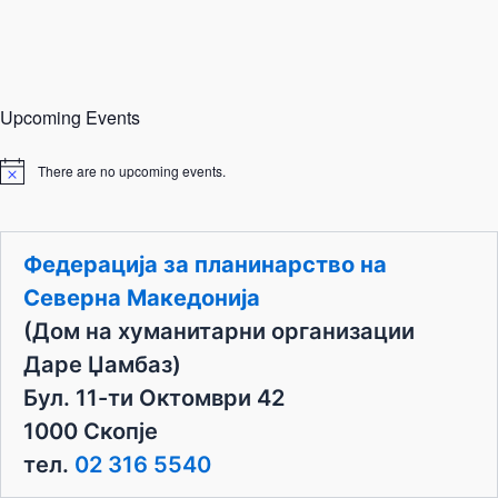
Upcoming Events
There are no upcoming events.
N
o
t
i
c
Федерација за планинарство на
e
Северна Македонија
(Дом на хуманитарни организации
Даре Џамбаз)
Бул. 11-ти Октомври 42
1000 Скопје
тел.
02 316 5540