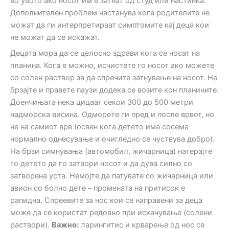
во увото ако носот им е затнат од студ или настинка.
Дополнителен проблем настанува кога родителите не
можат да ги интерпретираат симптомите кај деца кои
не можат да се искажат.
Децата мора да се целосно здрави кога се носат на
планина. Кога е можно, исчистете го носот ако можете
со солен раствор за да спречите затнување на носот. Не
брзајте и правете паузи додека се возите кон планините.
Доенчињата нека цицаат секои 300 до 500 метри
надморска висина. Одморете ги пред и после врвот, но
не на самиот врв (освен кога детето има сосема
нормално однесување и очигледно се чуствува добро).
На брзи симнувања (автомобил, жичарница) натерајте
го детето да го затвори носот и да дува силно со
затворена уста. Немојте да патувате со жичарница или
авион со болно дете – промената на притисок е
рапидна. Спреевите за нос кои се направени за деца
може да се користат редовно при искачување (солени
раствори).
Важно:
ларингитис и крварење од нос се