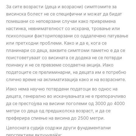
За сите возрасти (деца и возрасни) симптомите за
висинска болест не се специфични и можат да бидат
помешани со неповрзани случаи како привремена
настинка, невнимателност со исхрана, тровање или
психолошки факториповрзани со оддалечено патување
или претходни проблеми. Како и да е, кога се
планинари со деца, ваквите симптоми паметно е да се
поистоветуваат со висината се додека не се потврди
поинаку и не се превземе соодветна акција. Иако
податоците се прелиминарни, на децата им е потребно
слично време на аклиматизација како и на возрасните.
Иако нема научно потврдени податоци во однос на
децата, генерално во искачувањата не е препорачливо
да се престојува на висини поголеми од 3000 до 4000
метри со деца од предшколска возраст, и да се
преферира спиење на висина до 2500 метри.
Целосната судија содржи други фундаментални
перспективи вклучувајќи: