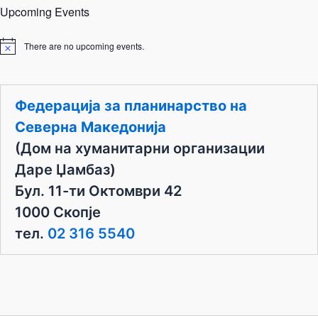
Upcoming Events
There are no upcoming events.
N
o
t
i
c
Федерација за планинарство на
e
Северна Македонија
(Дом на хуманитарни организации
Даре Џамбаз)
Бул. 11-ти Октомври 42
1000 Скопје
тел.
02 316 5540