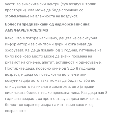
чести во зимските ски центри (сув воздух и топли
простории). ова може да биде спречено со
зголемување на влажноста на воздухот.
Болести предизвикани од надморска висина
:
AMS/HAPE/HACE/SIMS
Како што е погоре напишано, децата не се сигурни
информатори за симптоми дури и кога знаат да
зборуваат. Кај деца помали од 3 години, патување на
било кое ново место може да значи промена на
ритамот на спиење, апетит, активност и однесување.
Постарите деца, посебно оние од 3 до 8 годишна
возраст, и деца со потешкотии во учење или
комуникација исто така можат да бидат слаби во
опишувањето на нивните симптоми, што ја прави
висинската болест тешко препознатлива. Каз деца над 8
годишна возраст, се претпоставува дека висинската
болест се карактеризира на ист начин како и кај
возрасните.