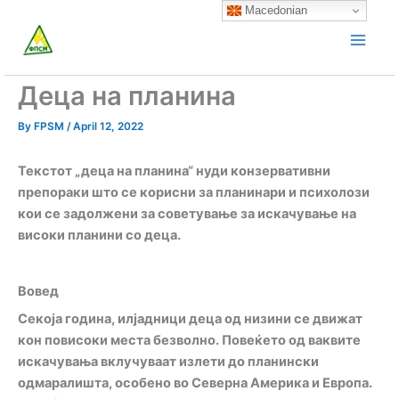
Skip
Macedonian
to
content
Деца на планина
By
FPSM
/
April 12, 2022
Текстот „деца на планина“ нуди конзервативни
препораки што се корисни за планинари и психолози
кои се задолжени за советување за искачување на
високи планини со деца.
Вовед
Секоја година, илјадници деца од низини се движат
кон повисоки места безволно. Повеќето од ваквите
искачувања вклучуваат излети до планински
одмаралишта, особено во Северна Америка и Европа.