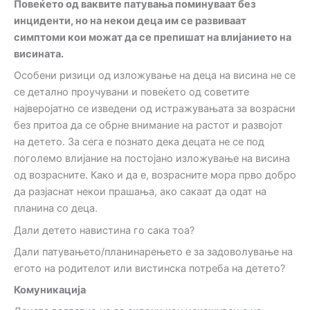
Повеќето од ваквите патувања поминуваат без
инциденти, но на некои деца им се развиваат
симптоми кои можат да се препишат на влијанието на
висината.
Особени ризици од изложување на деца на висина не се
се детално проучувани и повеќето од советите
најверојатно се изведени од истражувањата за возрасни
без притоа да се обрне внимание на растот и развојот
на детето. За сега е познато дека децата не се под
поголемо влијание на постојано изложување на висина
од возрасните. Како и да е, возрасните мора прво добро
да разјаснат некои прашања, ако сакаат да одат на
планина со деца.
Дали детето навистина го сака тоа?
Дали патувањето/планинарењето е за задоволување на
егото на родителот или вистинска потреба на детето?
Комуникација