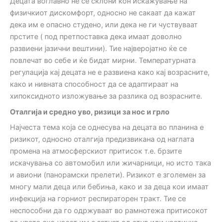
Децата воглавно не се склони кон искажување на
физичкиот дискомфорт, односно не сакаат да кажат
дека им е опасно студено, или дека не ги чуствуваат
прстите ( под претпоставка дека имаат доволно
развиени јазични вештини). Тие најверојатно ќе се
повлечат во себе и ќе бидат мирни. Температурната
регулација кај децата не е развиена како кај возрасните,
како и нивната способност да се адаптираат на
хипоксидното изложување за разлика од возрасните.
Оталгија и средно уво, ризици за нос и грло
Најчестa тема која се однесува на децата во планина е
ризикот, односно оталгија предизвикана од наглата
промена на атмосферскиот притисок т.е. брзите
искачувања со автомобил или жичарници, но исто така
и авиони (панорамски прелети). Ризикот е зголемен за
многу мали деца или бебиња, како и за деца кои имаат
инфекција на горниот респираторен тракт. Тие се
неспособни да го одржуваат во рамнотежа притисокот