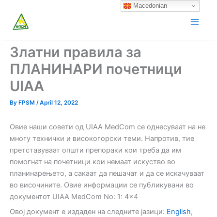
Skip
Macedonian
to
content
Златни правила за
ПЛАНИНАРИ почетници
UIAA
By
FPSM
/
April 12, 2022
Овие наши совети од UIAA MedCom се однесуваат на не
многу технички и високогорски теми. Напротив, тие
претставуваат општи препораки кои треба да им
помогнат на почетници кои немаат искуство во
планинарењето, а сакаат да пешачат и да се искачуваат
во височините. Овие информации се публикувани во
документот UIAA MedCom No: 1: 4×4
Овој документ е издаден на следните јазици:
English
,