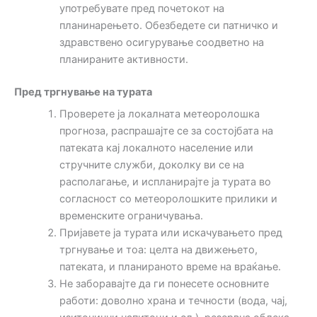
употребувате пред почетокот на
планинарењето. Обезбедете си патничко и
здравствено осигурување соодветно на
планираните активности.
Пред тргнување на турата
Проверете ја локалната метеоролошка
прогноза, распрашајте се за состојбата на
патеката кај локалното население или
стручните служби, доколку ви се на
располагање, и испланирајте ја турата во
согласност со метеоролошките прилики и
временските ограничувања.
Пријавете ја турата или искачувањето пред
тргнување и тоа: целта на движењето,
патеката, и планираното време на враќање.
Не заборавајте да ги понесете основните
работи: доволно храна и течности (вода, чај,