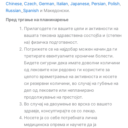
Chinese
,
Czech
,
German
,
Italian
,
Japanese
,
Persian
,
Polish
,
Russian
,
Spanish
и Македонски.
Пред тргање на планинарење
Прилагодете ги вашите цели и активности на
вашата тековна здравствена состојба и (степен
на) физичка подготвеност.
Погрижете се на најдобар можен начин да ги
третирате евентуалните хронични болести.
Бидете сигурни дека имате доволни количини
од лековите кои редовно ги користите за
целото времетраење на активноста и носете
си резервни количини, во случај на губење на
дел од лековите или непланирано
продолжување на престојот.
Во случај на двоумење во врска со вашето
здравје, консултирајте се со лекар.
Носете ја со себе потребната лична
медицинска опрема и научете да ја