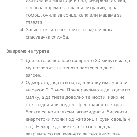
изитонични напитоци и сл.), резервна облека,
основна опрема за опасни ситуации, прва
помош, очила за сонце, капа или марама за
главата.
Запишете ги телефоните на најблиската
спасувачка служба.
За време на турата
Движете се поспоро во првите 30 минути за да
му дозволите на телото постепено да се
загрее.
Одморете, јадете и пијте, доколку има услови,
на секои 2-3 часа. Препорачливо е да јадете по
малку, а да пиете доволно течности, иако не
сте гладни или жедни. Препорачлива е храна
богата со комплексни јаглехидрати (бисквити,
енергетски плочки од житарици, суви овошја и
сл.). Немојте да пиете алкохол пред да
завршите со пешачењето за тековниот ден.