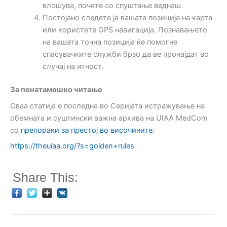
влошува, почете со спуштање веднаш.
Постојано следете ја вашата позиција на карта
или користете GPS навигација. Познавањето
на вашата точна позиција ќе помогне
спасувачките служби брзо да ве пронајдат во
случај на итност.
За понатамошно читање
Оваа статија е последна во Серијата истражување на
обемната и суштински важна архива на UIAA MedCom
со
препораки за престој во височините
.
https://theuiaa.org/?s=golden+rules
Share This: