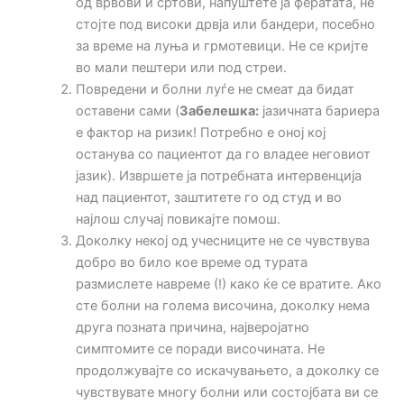
од врвови и сртови, напуштете ја фератата, не
стојте под високи дрвја или бандери, посебно
за време на луња и грмотевици. Не се кријте
во мали пештери или под стреи.
Повредени и болни луѓе не смеат да бидат
оставени сами (
Забелешка:
јазичната бариера
е фактор на ризик! Потребно е оној кој
останува со пациентот да го владее неговиот
јазик). Извршете ја потребната интервенција
над пациентот, заштитете го од студ и во
најлош случај повикајте помош.
Доколку некој од учесниците не се чувствува
добро во било кое време од турата
размислете навреме (!) како ќе се вратите. Ако
сте болни на голема височина, доколку нема
друга позната причина, најверојатно
симптомите се поради височината. Не
продолжувајте со искачувањето, а доколку се
чувствувате многу болни или состојбата ви се