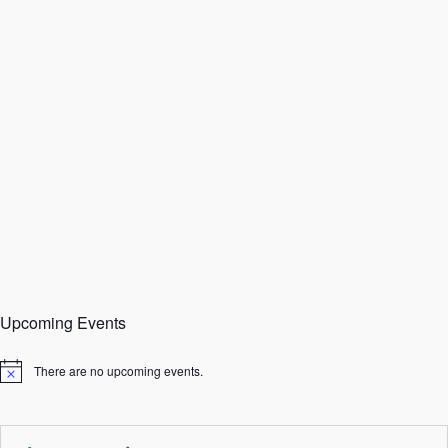
Upcoming Events
There are no upcoming events.
N
o
t
i
c