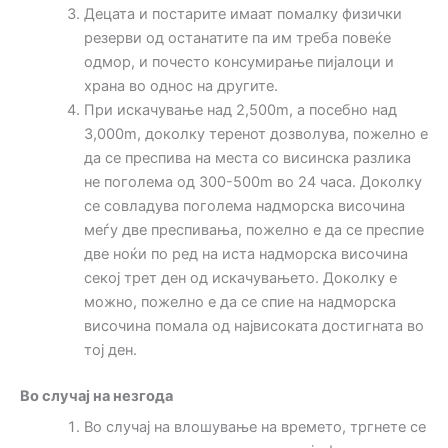
Децата и постарите имаат помалку физички
резерви од останатите па им треба повеќе
одмор, и почесто консумирање пијалоци и
храна во однос на другите.
При искачување над 2,500m, а посебно над
3,000m, доколку теренот дозволува, пожелно е
да се преспива на места со висинска разлика
не поголема од 300-500m во 24 часа. Доколку
се совладува поголема надморска височина
меѓу две преспивања, пожелно е да се преспие
две ноќи по ред на иста надморска височина
секој трет ден од искачувањето. Доколку е
можно, пожелно е да се спие на надморска
височина помала од највисоката достигната во
тој ден.
Во случај на незгода
Во случај на влошување на времето, тргнете се