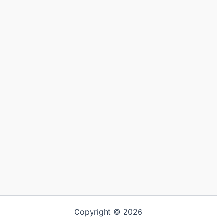
c
e
Copyright © 2026