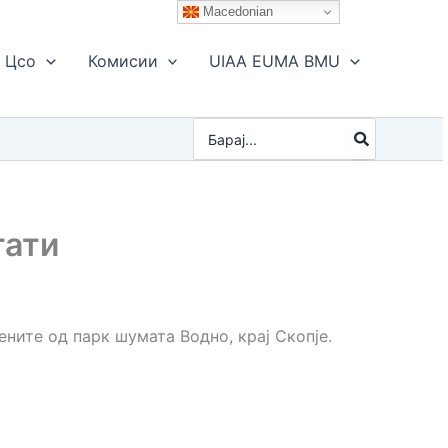
Macedonian
Цсо
Комисии
UIAA EUMA BMU
Search
for:
тати
ените од парк шумата Водно, крај Скопје.