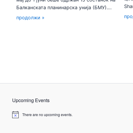
Sha
Балканската планинарска унија (БМУ).…
про
продолжи »
Upcoming Events
There are no upcoming events.
N
o
t
i