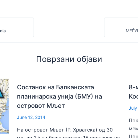
ија
МЕЃУ
Поврзани објави
Состанок на Балканската
8-
планинарска унија (БМУ) на
Ко
островот Мљет
July
June 12, 2014
Пок
мем
На островот Мљет (Р. Хрватска) од 30
Цоц
мај до 1 јуни беше одржан 15 состанок на