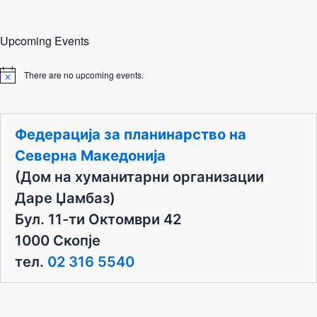
Upcoming Events
There are no upcoming events.
N
o
t
i
c
Федерација за планинарство на
e
Северна Македонија
(Дом на хуманитарни организации
Даре Џамбаз)
Бул. 11-ти Октомври 42
1000 Скопје
тел.
02 316 5540