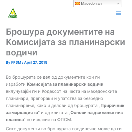
Skip
Macedonian
to
content
Брошура документите на
Комисијата за планинарски
водичи
By
FPSM
/
April 27, 2018
Во брошурата се дел од документите кои ги
изработи
Комисијата за планинарски водичи
,
вклучувајќи ги и Кодексот на честа на македонските
планинари, препораки и упатства за безбедно
планинарење, како и делови од брошурата „
Прирачник
за маркацисти
“ и од книгата „
Основи на движење низ
планина
“ во издание на ФПСМ.
Сите документи во брошурата поединечно може да ги