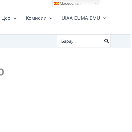
Macedonian
Цсо
Комисии
UIAA EUMA BMU
Search
for:
0