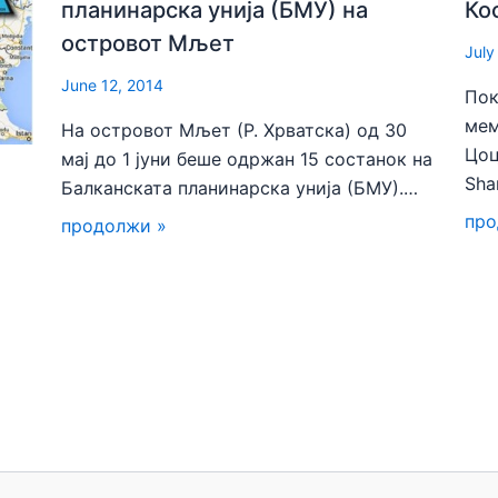
планинарска унија (БМУ) на
Ко
островот Мљет
July
June 12, 2014
Пок
мем
На островот Мљет (Р. Хрватска) од 30
Цоц
мај до 1 јуни беше одржан 15 состанок на
Sha
Балканската планинарска унија (БМУ).…
про
продолжи »