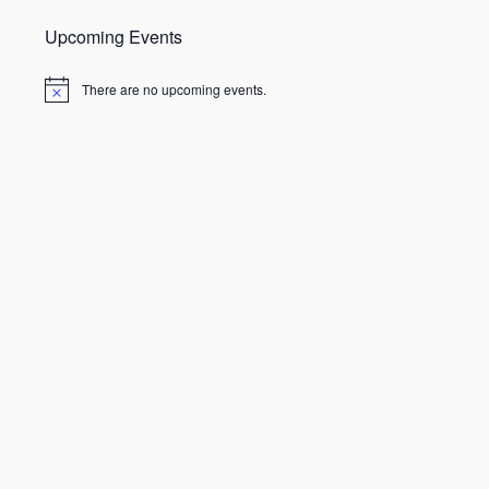
Upcoming Events
There are no upcoming events.
N
o
t
i
c
e