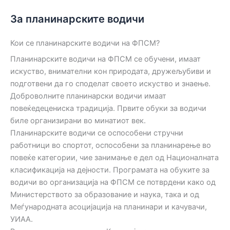
За планинарските водичи
Кои се планинарските водичи на ФПСМ?
Планинарските водичи на ФПСМ се обучени, имаат
искуство, внимателни кон природата, дружељубиви и
подготвени да го споделат своето искуство и знаење.
Доброволните планинарски водичи имаат
повеќедецениска традиција. Првите обуки за водичи
биле организирани во минатиот век.
Планинарските водичи се оспособени стручни
работници во спортот, оспособени за планинарење во
повеќе категории, чие занимање е дел од Националната
класификација на дејности. Програмата на обуките за
водичи во организација на ФПСМ се потврдени како од
Министерството за образование и наука, така и од
Меѓународната асоцијација на планинари и качувачи,
УИАА.