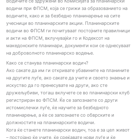
Водичите се здружени во Комисијата за планинарски
водичи при ФПСМ, која се грижи за образованието на
водичите, како и за безбедно планинарење на сите
учесници во планинарските акции. Планинарските
водичи во ФПСМ ги почитуваат постојните правилници
и акти на ФПСМ, вклучувајќи го и Кодексот на
македонските планинари, документи кои се однесуваат
на доброволното планинарско водење.
Како се станува планинарски водич?
Ако сакате да им ги откривате убавините на планините
на другите луѓе, ако сакате да учите и своето знаење и
искуство да го пренесувате на други, ако сте
дружељубиви, тогаш вклучете се во планинарски клуб
регистриран во ФПСМ. Ќе се запознаете со други
истомислечки луѓе, ќе научите за безбедното
планинарење, а ќе се запознаете со обврските и
должностите на планинарските водичи.
Кога ќе станете планинарски водич, тоа е за цел живот
– постојано ќе учите, ќе среќавате нови луѓе и ќе