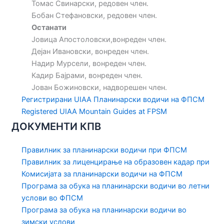
Томас Свинарски, редовен член.
Бобан Стефановски, редовен член.
Останати
Јовица Апостоловски,вонреден член.
Дејан Ивановски, вонреден член.
Надир Мурсели, вонреден член.
Кадир Бајрами, вонреден член.
Јован Божиновски, надворешен член.
Регистрирани UIAA Планинарски водичи на ФПСМ
Registered UIAA Mountain Guides at FPSM
ДОКУМЕНТИ КПВ
Правилник за планинарски водичи при ФПСМ
Правилник за лиценцирање на образовен кадар при
Комисијата за планинарски водичи на ФПСМ
Програма за обука на планинарски водичи во летни
услови во ФПСМ
Програма за обука на планинарски водичи во
зимски услови