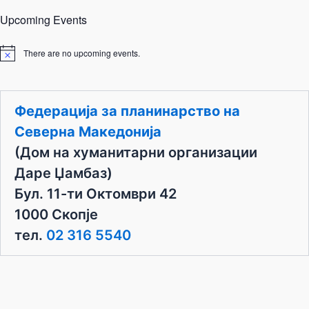
Upcoming Events
There are no upcoming events.
N
o
t
i
c
Федерација за планинарство на
e
Северна Македонија
(Дом на хуманитарни организации
Даре Џамбаз)
Бул. 11-ти Октомври 42
1000 Скопје
тел.
02 316 5540