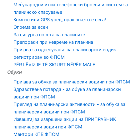
Меѓународни итни телефонски броеви и систем за
планинско спасување
Компас или GPS уред, прашањето е сега!
Опрема за есен
За сигурна посета на планините
Препораки при невреме на планина
Пријава за однесување на планинарски водич
регистриран во ФПСМ
PËR LËVIZJE TË SIGURT NËPËR MALE
Обуки
Пријава за обука за планинарски водичи при ФПСМ
Здравствена потврда - за обука за планинарски
водичи при ФПСМ
Преглед на планинарски активности - за обука за
планинарски водичи при ФПСМ
Извештај за извршени акции на ПРИПРАВНИК
планинарски водич при ФПСМ
Ментори КПВ ФПСМ