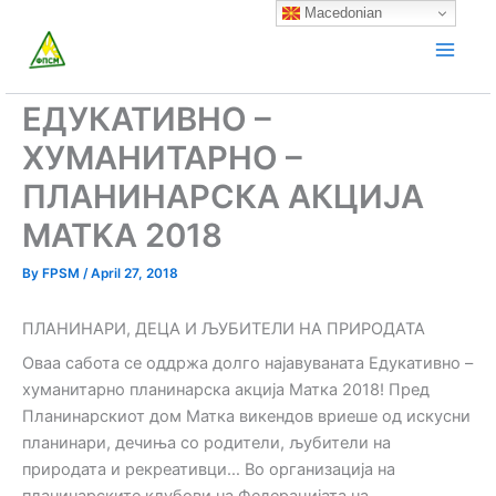
Skip
Macedonian
to
content
ЕДУКАТИВНО –
ХУМАНИТАРНО –
ПЛАНИНАРСКА АКЦИЈА
MATKA 2018
By
FPSM
/
April 27, 2018
ПЛАНИНАРИ, ДЕЦА И ЉУБИТЕЛИ НА ПРИРОДАТА
Оваа сабота се оддржа долго најавуваната Едукативно –
хуманитарно планинарска акција Матка 2018! Пред
Планинарскиот дом Матка викендов вриеше од искусни
планинари, дечиња со родители, љубители на
природата и рекреативци… Во организација на