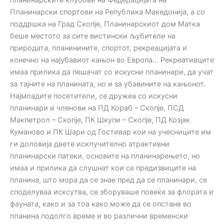
планинарските клубови на Федерацијата на
Планинарски спортови на Република Македонија, а со
поддршка на Град Скопје, Планинарскиот дом Матка
беше местото за сите вистински љубители на
природата, планинините, спортот, рекреацијата и
конечно на најубавиот кањон во Европа… Рекреативците
имаа прилика да пешачат со искусни планинари, да учат
за тајните на планината, но и за убавините на кањонот.
Најмладите посетители, се дружеа со искусни
планинари и членови на ПД Кораб – Скопје, ПСД
Макпетрол – Скопје, ПК Шкупи – Скопје, ПД Козјак
Куманово и ПК Шари од Гостивар кои на учесниците им
ги доловија двете исклучително атрактивни
планинарски патеки, основите на планинарењето, но
имаа и прилика да слушнат кои се предизвиците на
планина, што мора да се знае пред да се планинари, се
споделуваа исксутва, се зборуваше повеќе за флората и
фауната, како и за тоа како може да се опстане во
планина подолго време и во различни временски