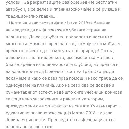
услови.. За рекреатвиците беа обезбедние бесплатни
автобуси, а се делеа и планинарско чајче,а се ручаше и
традиционално гравче…
– Целта на манифестацијата Матка 2018та беше на
најмладите да им ја покажеме убавата страна на
планината. Да се заљубат во природата и нејзините
можности. Наместо пред лап топ, компјутер и мобилен,
времето почесто да го минуваат во природа! Покрај
основите на планинарењето, имавме ретка можност
благодарение на планинарските клубови, но пред се и
на волонтерите од Црвениот крст на Град Скопје, да
покажеме и како се дава прва помош и како треба да се
однесуваме на планина. Ако на сево ова се додаде и
хуманитарниот аспект, каде што сите учесници донираа
за социјално загрозените и ранливи категории,
презадоволни сме од ефектот на самата Хуманитарно –
едукативно планинарска акција Матка 2018 – изјави
Јовица Угриновски, Председател на Федерацијата на
планинарски спортови