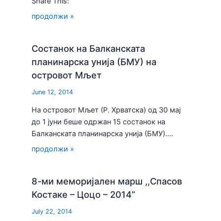
Share This:
продолжи »
Состанок на Балканската
планинарска унија (БМУ) на
островот Мљет
June 12, 2014
На островот Мљет (Р. Хрватска) од 30 мај
до 1 јуни беше одржан 15 состанок на
Балканската планинарска унија (БМУ).…
продолжи »
8-ми меморијален марш ,,Спасов
Костаке – Цоцо – 2014”
July 22, 2014