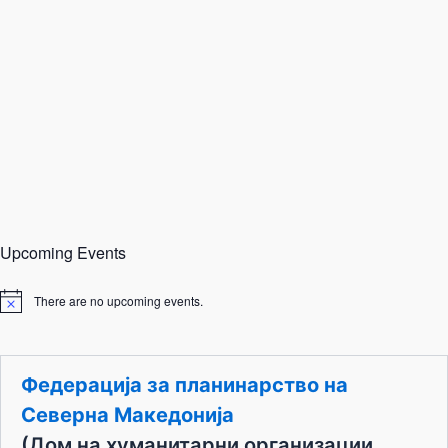
Upcoming Events
There are no upcoming events.
N
o
t
i
c
Федерација за планинарство на
e
Северна Македонија
(Дом на хуманитарни организации