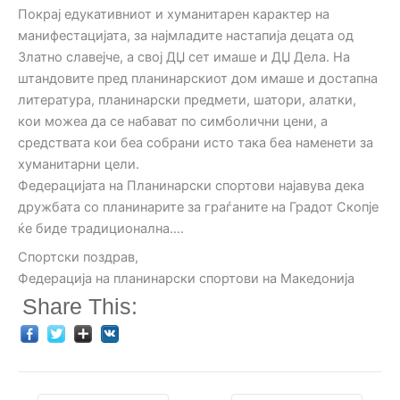
Покрај едукативниот и хуманитарен карактер на
манифестацијата, за најмладите настапија децата од
Златно славејче, а свој ДЏ сет имаше и ДЏ Дела. На
штандовите пред планинарскиот дом имаше и достапна
литература, планинарски предмети, шатори, алатки,
кои можеа да се набават по симболични цени, а
средствата кои беа собрани исто така беа наменети за
хуманитарни цели.
Федерацијата на Планинарски спортови најавува дека
дружбата со планинарите за граѓаните на Градот Скопје
ќе биде традиционална….
Спортски поздрав,
Федерација на планинарски спортови на Македонија
Share This: