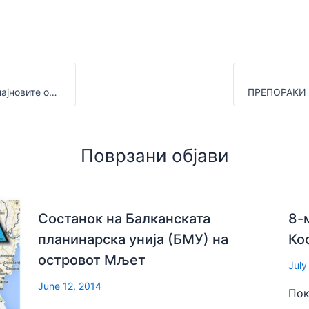
Препораки за активности низ планина согласно најновите одлуки на Владата.
Поврзани објави
Состанок на Балканската
8-
планинарска унија (БМУ) на
Ко
островот Мљет
July
June 12, 2014
Пок