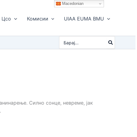
Macedonian
Цсо
Комисии
UIAA EUMA BMU
Search
for:
анинарење. Силно сонце, невреме, јак
.