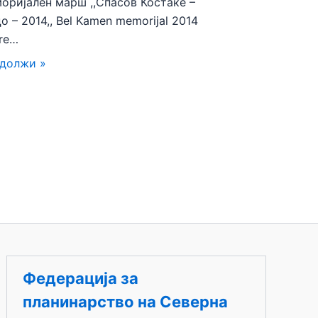
оријален марш ,,Спасов Костаке –
о – 2014,, Bel Kamen memorijal 2014
re…
должи »
Федерација за
планинарство на Северна