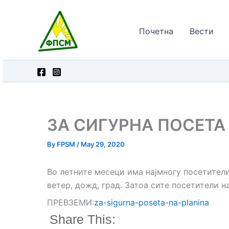
Skip
to
Почетна
Вести
content
ЗА СИГУРНА ПОСЕТА
By
FPSM
/
May 29, 2020
Во летните месеци има најмногу посетители 
ветер, дожд, град. Затоа сите посетители н
ПРЕВЗЕМИ:
za-sigurna-poseta-na-planina
Share This: