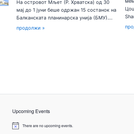
мем
На островот Мљет (Р. Хрватска) од 30
Цоц
мај до 1 јуни беше одржан 15 состанок на
Sha
Балканската планинарска унија (БМУ).…
про
продолжи »
Upcoming Events
There are no upcoming events.
N
o