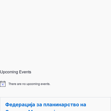
Upcoming Events
There are no upcoming events.
N
o
t
i
c
Федерација за планинарство на
e