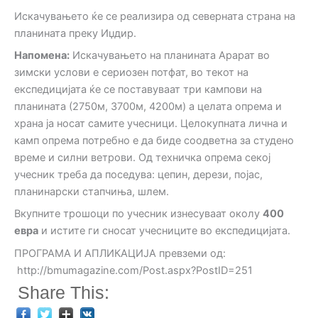
Искачувањето ќе се реализира од северната страна на
планината преку Иџдир.
Напомена:
Искачувањето на планината Арарат во
зимски услови е сериозен потфат, во текот на
експедицијата ќе се поставуваат три кампови на
планината (2750м, 3700м, 4200м) а целата опрема и
храна ја носат самите учесници. Целокупната лична и
камп опрема потребно е да биде соодветна за студено
време и силни ветрови. Од техничка опрема секој
учесник треба да поседува: цепин, дерези, појас,
планинарски стапчиња, шлем.
Вкупните трошоци по учесник изнесуваат околу
400
евра
и истите ги сносат учесниците во експедицијата.
ПРОГРАМА И АПЛИКАЦИЈА превземи од:
http://bmumagazine.com/Post.aspx?PostID=251
Share This: