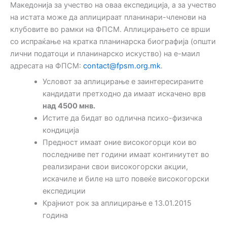
Македонија за учество на оваа експедиција, а за учество
на истата може да аплицираат планинари-членови на
клубовите во рамки на ФПСМ. Аплицирањето се врши
со испраќање на кратка планинарска биографија (општи
лични податоци и планинарско искуство) на е-маил
адресата на ФПСМ:
contact@fpsm.org.mk
.
Условот за аплицирање е заинтересираните
кандидати претходно да имаат искачено врв
над 4500 мнв.
Истите да бидат во одлична психо-физичка
кондиција
Предност имаат оние високогорци кои во
последниве пет години имаат континиутет во
реализирани свои високогорски акции,
искачиле и биле на што повеќе високогорски
експедиции
Крајниот рок за аплицирање е 13.01.2015
година