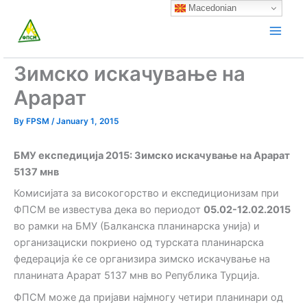
Skip
Macedonian
to
content
Зимско искачување на
Арарат
By
FPSM
/
January 1, 2015
БМУ експедиција 2015: Зимско искачување на Арарат
5137 мнв
Комисијата за високогорство и експедиционизам при
ФПСМ ве известува дека во периодот
05.02-12.02.2015
во рамки на БМУ (Балканска планинарска унија) и
организациски покриено од турската планинарска
федерација ќе се организира зимско искачување на
планината Арарат 5137 мнв во Република Турција.
ФПСМ може да пријави најмногу четири планинари од