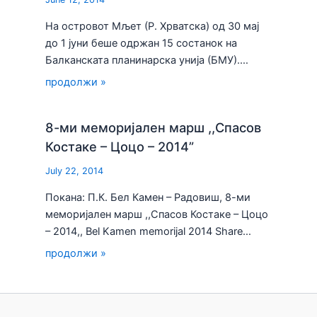
На островот Мљет (Р. Хрватска) од 30 мај
до 1 јуни беше одржан 15 состанок на
Балканската планинарска унија (БМУ).…
продолжи »
8-ми меморијален марш ,,Спасов
Костаке – Цоцо – 2014”
July 22, 2014
Покана: П.К. Бел Камен – Радовиш, 8-ми
меморијален марш ,,Спасов Костаке – Цоцо
– 2014,, Bel Kamen memorijal 2014 Share…
продолжи »