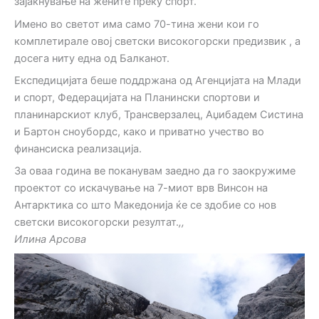
зајакнување на жените преку спорт.
Имено во светот има само 70-тина жени кои го
комплетирале овој светски високогорски предизвик , а
досега ниту една од Балканот.
Експедицијата беше поддржана од Агенцијата на Млади
и спорт, Федерацијата на Планински спортови и
планинарскиот клуб, Трансверзалец, Аџибадем Систина
и Бартон сноубордс, како и приватно учество во
финансиска реализација.
За оваа година ве поканувам заедно да го заокружиме
проектот со искачување на 7-миот врв Винсон на
Антарктика со што Македонија ќе се здобие со нов
светски високогорски резултат.
,,
Илина Арсова