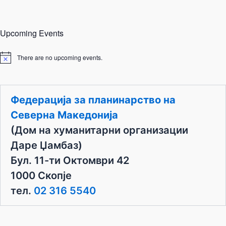
Upcoming Events
There are no upcoming events.
N
o
t
i
c
Федерација за планинарство на
e
Северна Македонија
(Дом на хуманитарни организации
Даре Џамбаз)
Бул. 11-ти Октомври 42
1000 Скопје
тел.
02 316 5540