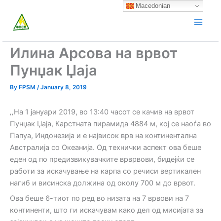
Skip
Macedonian
to
content
Илина Арсова на врвот
Пунџак Џаја
By
FPSM
/
January 8, 2019
,,
На 1 јануари 2019, во 13:40 часот се качив на врвот
Пунџак Џаја, Карстната пирамида 4884 м, кој се наоѓа во
Папуа, Индонезија и е највисок врв на континентална
Австралија со Океанија. Од технички аспект ова беше
еден од по предизвикувачките врврвови, бидејќи се
работи за искачување на карпа со речиси вертикален
нагиб и висинска должина од околу 700 м до врвот.
Ова беше 6-тиот по ред во низата на 7 врвови на 7
континенти, што ги искачувам како дел од мисијата за