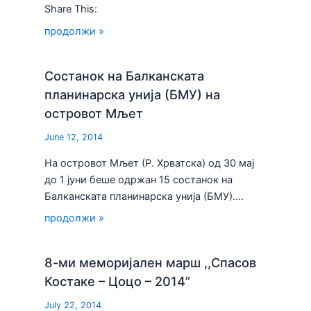
Share This:
продолжи »
Состанок на Балканската
планинарска унија (БМУ) на
островот Мљет
June 12, 2014
На островот Мљет (Р. Хрватска) од 30 мај
до 1 јуни беше одржан 15 состанок на
Балканската планинарска унија (БМУ).…
продолжи »
8-ми меморијален марш ,,Спасов
Костаке – Цоцо – 2014”
July 22, 2014