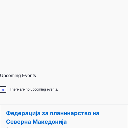
Upcoming Events
There are no upcoming events.
N
o
t
i
c
Федерација за планинарство на
e
Северна Македонија