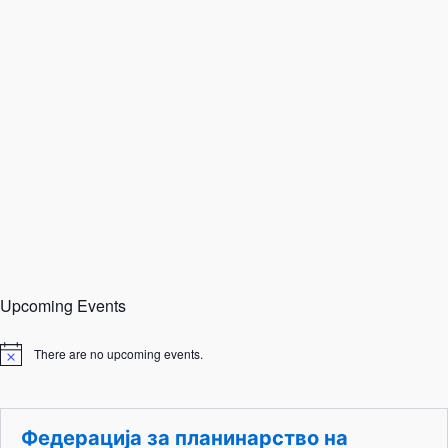
Upcoming Events
There are no upcoming events.
N
o
t
i
c
Федерација за планинарство на
e