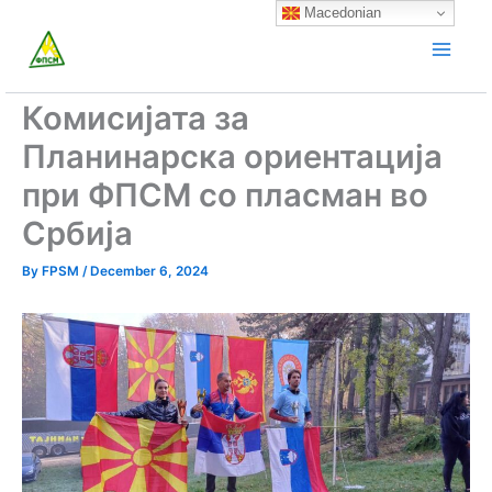
Skip
Macedonian
to
content
Комисијата за
Планинарска ориентација
при ФПСМ со пласман во
Србија
By
FPSM
/
December 6, 2024