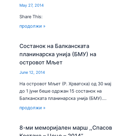
May 27, 2014
Share This:
продолжи »
Состанок на Балканската
планинарска унија (БМУ) на
островот Мљет
June 12, 2014
На островот Мљет (Р. Хрватска) од 30 мај
до 1 јуни беше одржан 15 состанок на
Балканската планинарска унија (БМУ).…
продолжи »
8-ми меморијален марш ,,Спасов
Костаке – Цоцо – 2014”