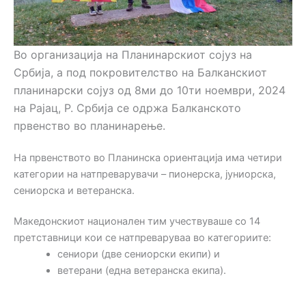
Во организација на Планинарскиот сојуз на
Србија, а под покровителство на Балканскиот
планинарски сојуз од 8ми до 10ти ноември, 2024
на Рајац, Р. Србија се одржа Балканското
првенство во планинарење.
На првенството во Планинска ориентација има четири
категории на натпреварувачи – пионерска, јуниорска,
сениорска и ветеранска.
Македонскиот национален тим учествуваше со 14
претставници кои се натпреваруваа во категориите:
сениори (две сениорски екипи) и
ветерани (една ветеранска екипа).