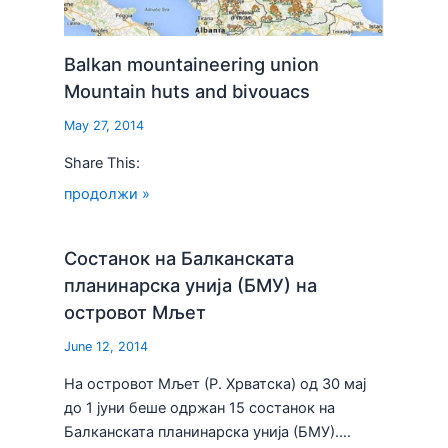
Balkan mountaineering union
Mountain huts and bivouacs
May 27, 2014
Share This:
продолжи »
Состанок на Балканската
планинарска унија (БМУ) на
островот Мљет
June 12, 2014
На островот Мљет (Р. Хрватска) од 30 мај
до 1 јуни беше одржан 15 состанок на
Балканската планинарска унија (БМУ).…