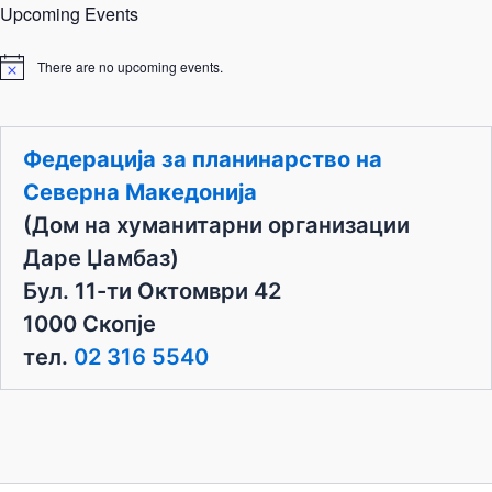
Upcoming Events
There are no upcoming events.
N
o
t
i
c
Федерација за планинарство на
e
Северна Македонија
(Дом на хуманитарни организации
Даре Џамбаз)
Бул. 11-ти Октомври 42
1000 Скопје
тел.
02 316 5540