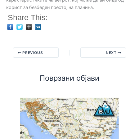
карактеристиките на ветрот, кој може да ви биде од
корист за безбеден престој на планина.
Share This:
PREVIOUS
NEXT
Поврзани објави