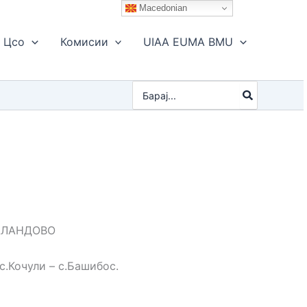
Macedonian
Цсо
Комисии
UIAA EUMA BMU
Search
for:
ВАЛАНДОВО
с.Кочули – с.Башибос.