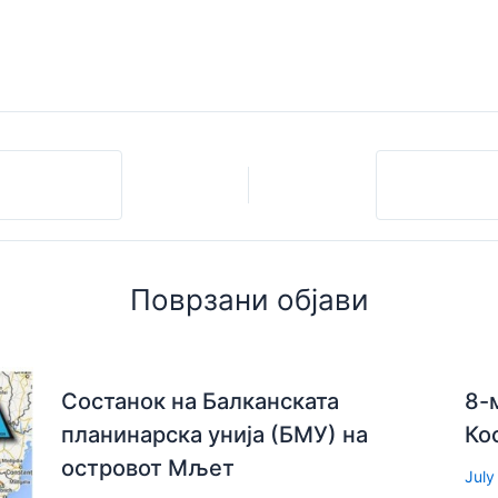
Поврзани објави
Состанок на Балканската
8-
планинарска унија (БМУ) на
Ко
островот Мљет
July