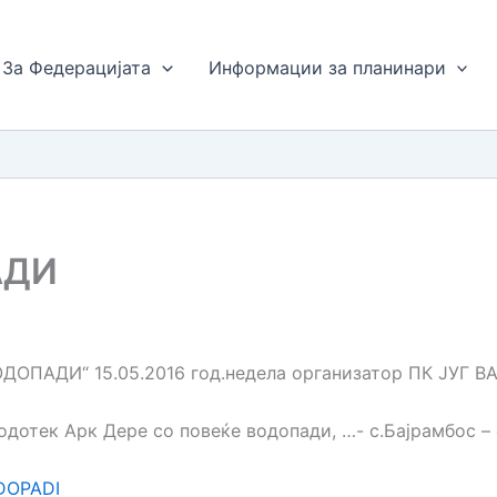
За Федерацијата
Информации за планинари
АДИ
ОПАДИ“ 15.05.2016 год.недела организатор ПК ЈУГ 
 водотек Арк Дере со повеќе водопади, …- с.Бајрамбос – 
DOPADI