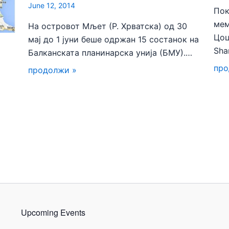
June 12, 2014
Пок
мем
На островот Мљет (Р. Хрватска) од 30
Цоц
мај до 1 јуни беше одржан 15 состанок на
Sha
Балканската планинарска унија (БМУ).…
про
продолжи »
Upcoming Events