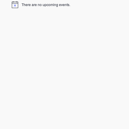
There are no upcoming events.
N
o
t
i
c
e