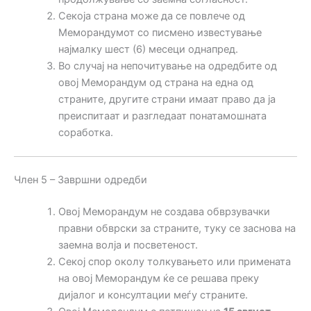
Секоја страна може да се повлече од
Меморандумот со писмено известување
најмалку шест (6) месеци однапред.
Во случај на непочитување на одредбите од
овој Меморандум од страна на една од
страните, другите страни имаат право да ја
преиспитаат и разгледаат понатамошната
соработка.
Член 5 – Завршни одредби
Овој Меморандум не создава обврзувачки
правни обврски за страните, туку се заснова на
заемна волја и посветеност.
Секој спор околу толкувањето или примената
на овој Меморандум ќе се решава преку
дијалог и консултации меѓу страните.