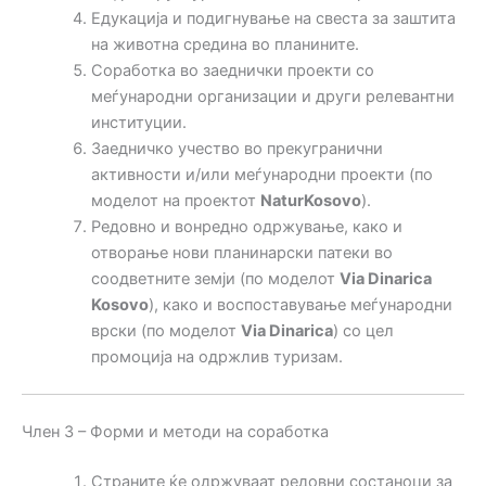
Едукација и подигнување на свеста за заштита
на животна средина во планините.
Соработка во заеднички проекти со
меѓународни организации и други релевантни
институции.
Заедничко учество во прекугранични
активности и/или меѓународни проекти (по
моделот на проектот
NaturKosovo
).
Редовно и вонредно одржување, како и
отворање нови планинарски патеки во
соодветните земји (по моделот
Via Dinarica
Kosovo
), како и воспоставување меѓународни
врски (по моделот
Via Dinarica
) со цел
промоција на одржлив туризам.
Член 3 – Форми и методи на соработка
Страните ќе одржуваат редовни состаноци за