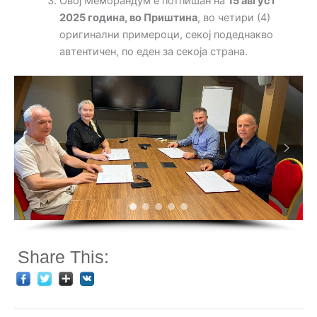
Овој Меморандум е потпишан на
15 август
2025 година, во Приштина
, во четири (4)
оригинални примероци, секој подеднакво
автентичен, по еден за секоја страна.
Share This: