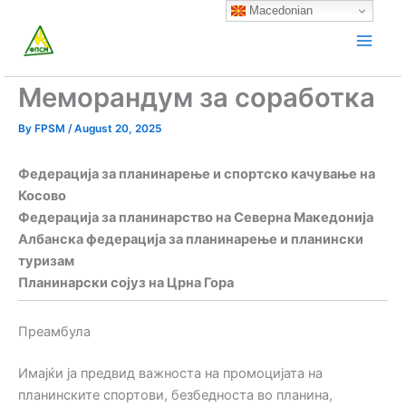
Skip
Macedonian
to
content
Меморандум за соработка
By
FPSM
/
August 20, 2025
Федерација за планинарење и спортско качување на
Косово
Федерација за планинарство на Северна Македонија
Албанска федерација за планинарење и планински
туризам
Планинарски сојуз на Црна Гора
Преамбула
Имајќи ја предвид важноста на промоцијата на
планинските спортови, безбедноста во планина,