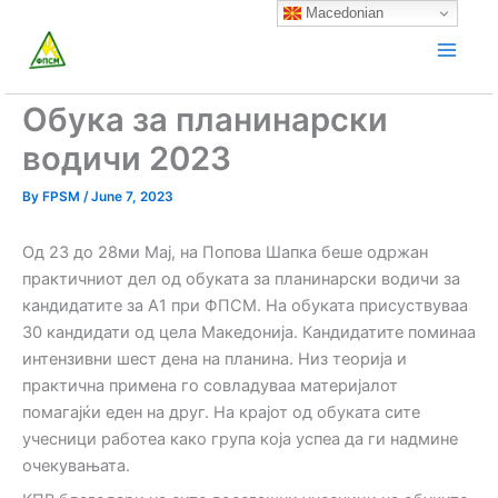
Skip
Macedonian
to
content
Обука за планинарски
водичи 2023
By
FPSM
/
June 7, 2023
Од 23 до 28ми Мај, на Попова Шапка беше одржан
практичниот дел од обуката за планинарски водичи за
кандидатите за А1 при ФПСМ. На обуката присуствуваа
30 кандидати од цела Македонија. Кандидатите поминаа
интензивни шест дена на планина. Низ теорија и
практична примена го совладуваа материјалот
помагајќи еден на друг. На крајот од обуката сите
учесници работеа како група која успеа да ги надмине
очекувањата.