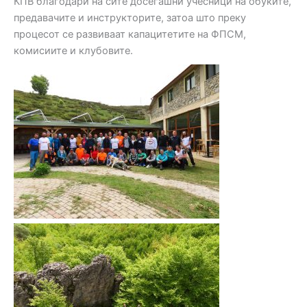
КПВ благодари на сите досегашни учесници на обуките,
предавачите и инструкторите, затоа што преку
процесот се развиваат капацитетите на ФПСМ,
комисиите и клубовите.