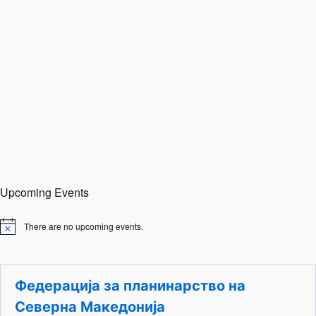
Upcoming Events
There are no upcoming events.
N
o
t
i
c
Федерација за планинарство на
e
Северна Македонија