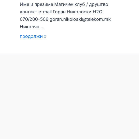
Име и презиме Матичен клуб / друштво
контакт e-mail Горан Николоски H2О
070/200-506 goran.nikoloski@telekom.mk
Николчо…
продолжи »