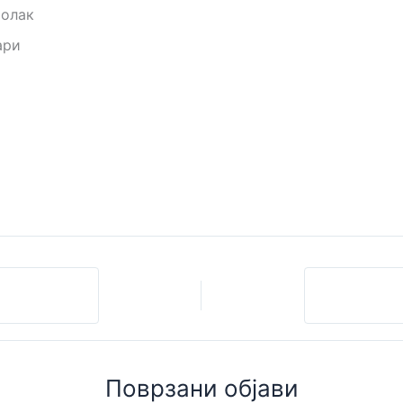
Полак
ари
Поврзани објави