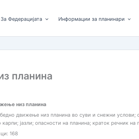
За Федерацијата
Информации за планинари
из планина
ижење низ планина
збедно движење низ планина во суви и снежни услови; 
 карпи; јазли; опасности на планина; краток речник на
ци: 168