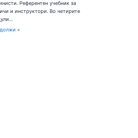
инисти. Референтен учебник за
ичи и инструктори. Во четирите
дули…
должи »