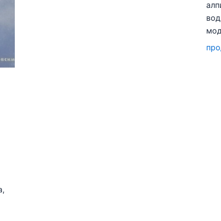
алп
вод
мо
про
а,