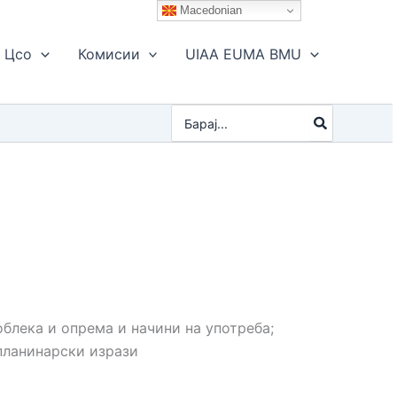
Macedonian
Цсо
Комисии
UIAA EUMA BMU
Search
for:
облека и опрема и начини на употреба;
 планинарски изрази