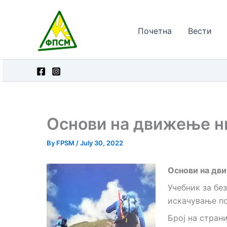
Skip
to
Почетна
Вести
content
Основи на движење н
By
FPSM
/
July 30, 2022
Основи на дв
Учебник за бе
искачување по
Број на страни