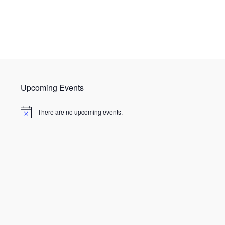
Upcoming Events
There are no upcoming events.
N
o
t
i
c
e