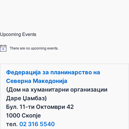
Upcoming Events
There are no upcoming events.
N
o
t
i
c
Федерација за планинарство на
e
Северна Македонија
(Дом на хуманитарни организации
Даре Џамбаз)
Бул. 11-ти Октомври 42
1000 Скопје
тел.
02 316 5540