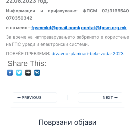
22.06.2023 год.
Информации и пријавување: ФПСМ 02/3165540
070350342
,
и
на меил –
fpsmmkd@gmail.comk
contat@fpsm.org.mk
За време на натпреварувањето забрането е користење
на ГПС уреди и електронски системи.
ПОВЕЌЕ ПРЕВЗЕМИ:
drzavno-planinari-bela-voda-2023
Share This:
PREVIOUS
NEXT
Поврзани објави