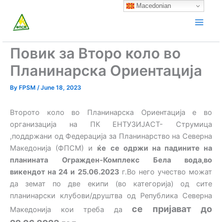
Skip
Macedonian
to
content
Повик за Второ коло во
Планинарска Ориентација
By
FPSM
/
June 18, 2023
Второто коло во Планинарска Ориентација е во
организација на ПК ЕНТУЗИЈАСТ- Струмица
,поддржани од Федерација за Планинарство на Северна
Македонија (ФПСМ) и
ќе се одржи на падините на
планината
Огражден-Комплекс Бела вода,во
викендот на 24 и 25.06.2023
г.Во него учество можат
да земат по две екипи (во категорија) од сите
планинарски клубови/друштва од Република Северна
се
пријават до
Македонија кои треба да