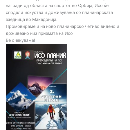
награди од областа на спортот во Србија, Исо ќе
сподели искуства и доживувања со планинарската
заедница во Македонија.
Промовираме и на ново планинарско четиво видено и
доживеано низ призмата на Исо
Ве очекуваме!