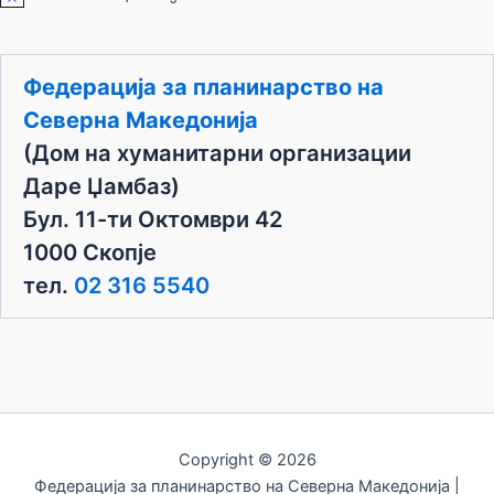
N
o
t
i
c
Федерација за планинарство на
e
Северна Македонија
(Дом на хуманитарни организации
Даре Џамбаз)
Бул. 11-ти Октомври 42
1000 Скопје
тел.
02 316 5540
Copyright © 2026
Федерација за планинарство на Северна Македонија |