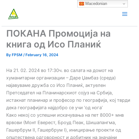
Skip
Macedonian
to
content
ПОКАНА Промоција на
книга од Исо Планиќ
By
FPSM
/
February 16, 2024
На 21. 02. 2024 во 17:30ч. во салата на домот на
хуманитарни организации – Даре Џамбаз (среда)
најавуваме дружба со Исо Планиќ, актуелен
Претседател на Планинарскиот сојуз на Србија,
истакнат планинар и професор по географија, кој тврди
дека географијата најдобро се учи ‘од нога’
Како некој со успешни искачувања на пет 8000+ мнв
врвови (Монт Еверест, Броуд Пеак, Шишапангма,
Гашербрум II, Гашербрум I), иницирање проекти од
општествена одговорност и добитник на значајни