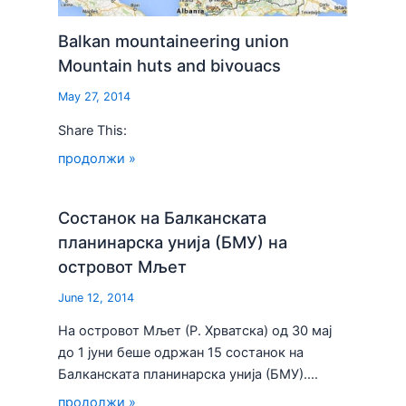
Balkan mountaineering union
Mountain huts and bivouacs
May 27, 2014
Share This:
продолжи »
Состанок на Балканската
планинарска унија (БМУ) на
островот Мљет
June 12, 2014
На островот Мљет (Р. Хрватска) од 30 мај
до 1 јуни беше одржан 15 состанок на
Балканската планинарска унија (БМУ).…
продолжи »