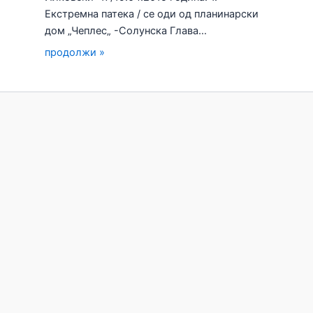
Екстремна патека / се оди од планинарски
дом „Чеплес„ -Солунска Глава…
продолжи »