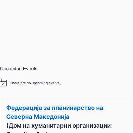
Upcoming Events
There are no upcoming events.
N
o
t
i
c
Федерација за планинарство на
e
Северна Македонија
(Дом на хуманитарни организации