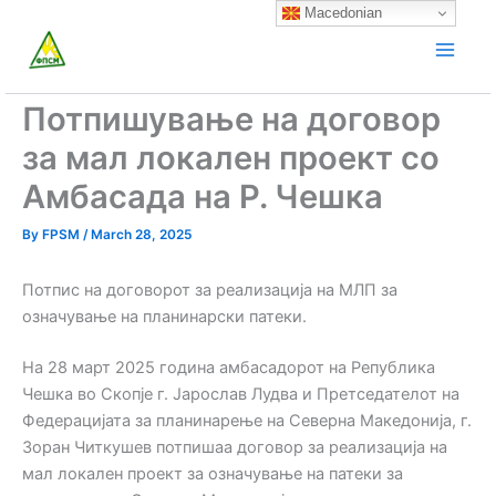
Skip
Macedonian
to
content
Потпишување на договор
за мал локален проект со
Амбасада на Р. Чешка
By
FPSM
/
March 28, 2025
Потпис на договорот за реализација на МЛП за
означување на планинарски патеки.
На 28 март 2025 година амбасадорот на Република
Чешка во Скопје г. Јарослав Лудва и Претседателот на
Федерацијата за планинарење на Северна Македонија, г.
Зоран Читкушев потпишаа договор за реализација на
мал локален проект за означување на патеки за