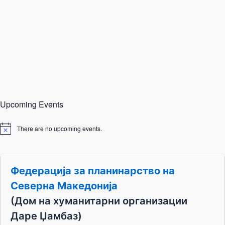
Upcoming Events
There are no upcoming events.
N
o
t
i
c
Федерација за планинарство на
e
Северна Македонија
(Дом на хуманитарни организации
Даре Џамбаз)