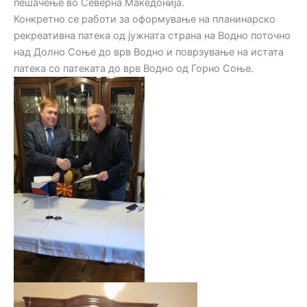
пешачење во Северна Македонија.
Конкретно се работи за оформување на планинарско
рекреативна патека од јужната страна на Водно поточно
над Долно Соње до врв Водно и поврзување на истата
патека со патеката до врв Водно од Горно Соње.