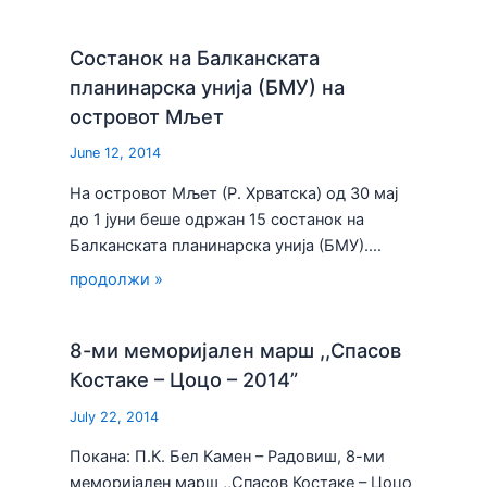
Состанок на Балканската
планинарска унија (БМУ) на
островот Мљет
June 12, 2014
На островот Мљет (Р. Хрватска) од 30 мај
до 1 јуни беше одржан 15 состанок на
Балканската планинарска унија (БМУ).…
продолжи »
8-ми меморијален марш ,,Спасов
Костаке – Цоцо – 2014”
July 22, 2014
Покана: П.К. Бел Камен – Радовиш, 8-ми
меморијален марш ,,Спасов Костаке – Цоцо