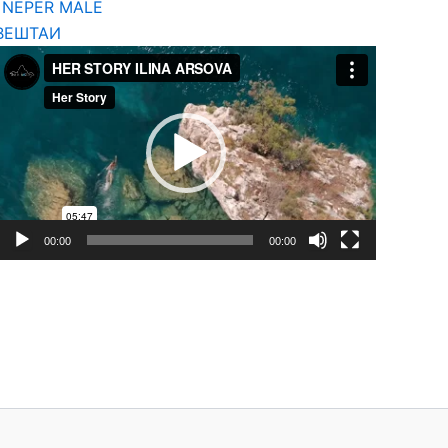
T NËPËR MALE
ВЕШТАИ
Video
Player
00:00
00:00