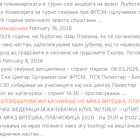
а планинарската и турно-ски акцијата на врвот Љуботе
со Комисијата за турно скијање при ФПСМ, одлучивме о
6 година започнало првото спуштање ...
 Македонија
February 16, 2026
026 година, на Љуботен, Шар Планина, ќе се организир
 овој настан, одбележуваме еден јубилеј, кој го најав
род во градовите и околина на градовите Скопје, Тетово
6
February 6, 2026
 турно скијање дисциплина – спринт Недела 08.03.2026
р, Ски Центар Организатори: ФПСМ, ПСК Пелистер – Б
0:30 собирање на учесниците кај ски центар Пелистер 
т во категорија – спринт 14:30 – прогласување ...
АТПРЕВАРУВАЧКО КАЧУВАЊЕ НА МРАЗ ВРТЕШКА, ПЛА
КА ФЕДЕРАЦИЈА КАЧУВАЧКИ КЛУБ “АСТИБО” – ШТИП
РАЗ ВРТЕШКА, ПЛАЧКОВИЦА 2026 На 31.01 и 01.02.202
ување на мраз (познато како dry tooling) на вештачкат
днички настан ...