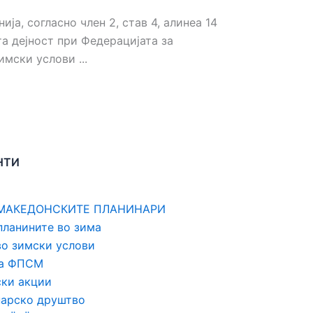
а, согласно член 2, став 4, алинеа 14
а дејност при Федерацијата за
мски услови ...
НТИ
 МАКЕДОНСКИТЕ ПЛАНИНАРИ
планините во зима
во зимски услови
на ФПСМ
ски акции
нарско друштво