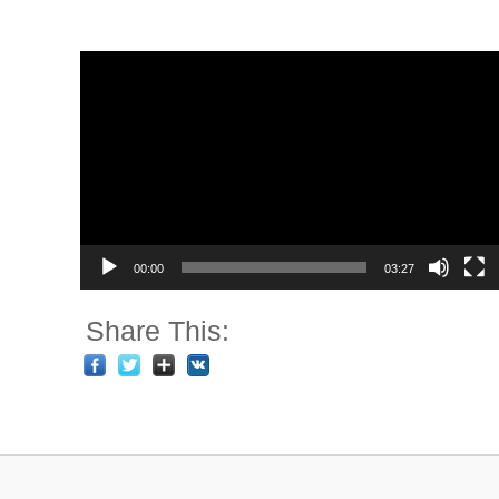
Video
Player
00:00
03:27
Share This: