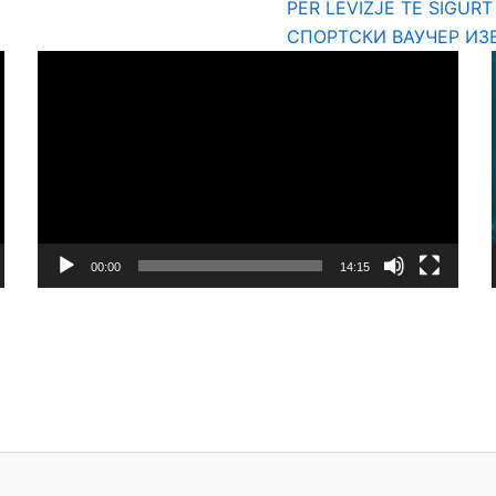
PËR LËVIZJE TË SIGUR
СПОРТСКИ ВАУЧЕР ИЗ
Video
Player
00:00
14:15