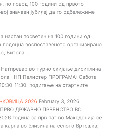
н, по повод 100 години од првото
вој значаен јубилеј да го одбележиме
а настан посветен на 100 години од
ува подоцна воспоставеното организирано
, Битола ...
. Натпревар во турно скијање дисиплина
итола, НП Пелистер ПРОГРАМА: Сабота
10:30-11:30 подигање на стартните
ЧКОВИЦА 2026
February 3, 2026
 ПРВО ДРЖАВНО ПРВЕНСТВО ВО
6 година за прв пат во Македонија се
а карпа во близина на селото Вртешка,