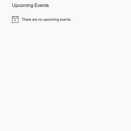
Upcoming Events
There are no upcoming events.
N
o
t
i
c
e