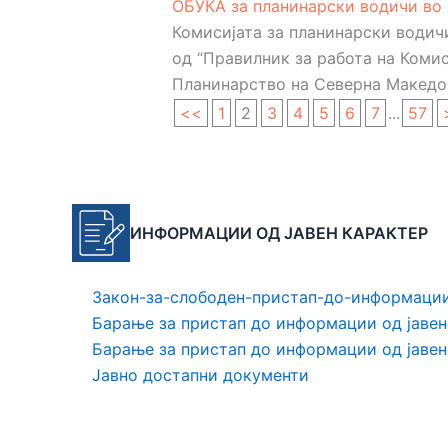
ОБУКА за планинарски водичи во 
Комисијата за планинарски водичи
од “Правилник за работа на Комис
Планинарство на Северна Македони
<<
1
2
3
4
5
6
7
...
57
ИНФОРМАЦИИ ОД
ЈАВЕН КАРАКТЕР
Закон-за-слободен-пристап-до-информации
Барање за пристап до информации од јавен
Барање за пристап до информации од јаве
Јавно достапни документи