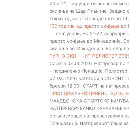
20 и 21 февруари ги посветивме н
скијање на Шар Планина. Заедно 
токму од местото каде што во 192
100 години од првото скијање во
Почитувани, На 21-22 февруари 2
првото скијање во Македонија. Со
скијање во Македонија. Во овој пе
ТУРНО СКИ – КУП ПЕЛИСТЕР 202
Сабота 07.03.2026. Натпревар во
– поединечно Локација: Пелисте
07. 03. 2026 Категорија СПРИНТ 1
броеви 12:00– СТАРТ на натпреваро
ПРВО ДРЖАВНО ПРВЕНСТВО ВО Н
МАКЕДОНСКА СПОРТСКО КАЧУВАЧ
НАТПРЕВАРУВАЧКО КАЧУВАЊЕ НА М
организираше натпреварувачко кач
Плачковица. Натпреварот беше зае