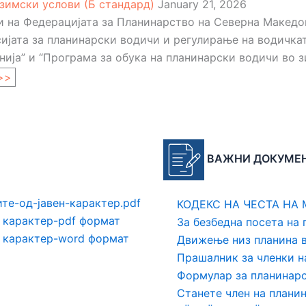
зимски услови (Б стандард)
January 21, 2026
 на Федерацијата за Планинарство на Северна Македониј
ијата за планинарски водичи и регулирање на водичкат
ја” и “Програма за обука на планинарски водичи во зи
>>
ВАЖНИ ДОКУМЕ
те-од-јавен-карактер.pdf
КОДЕКС НА ЧЕСТА НА
 карактер-pdf формат
За безбедна посета на 
н карактер-word формат
Движење низ планина 
Прашалник за членки 
Формулар за планинар
Станете член на плани