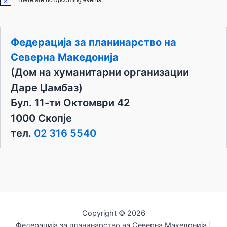
N
o
t
i
c
Федерација за планинарство на
e
Северна Македонија
(Дом на хуманитарни организации
Даре Џамбаз)
Бул. 11-ти Октомври 42
1000 Скопје
тел.
02 316 5540
Copyright © 2026
Федерација за планинарство на Северна Македонија |