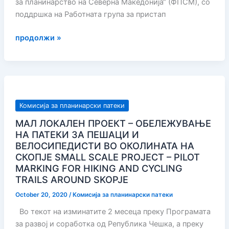
за планинарство на Северна Македонија“ (ФПСМ), со
поддршка на Работната група за пристап
ОГРАНИЧУВАЊЕ
продолжи »
НА
ПРИСТАПОТ
ВО
НАЦИОНАЛНИОТ
ПАРК
Комисија за планинарски патеки
ГАЛИЦИЦА
МАЛ ЛОКАЛЕН ПРОЕКТ – ОБЕЛЕЖУВАЊЕ
НА ПАТЕКИ ЗА ПЕШАЦИ И
ВЕЛОСИПЕДИСТИ ВО ОКОЛИНАТА НА
СКОПЈЕ SMALL SCALE PROJECT – PILOT
MARKING FOR HIKING AND CYCLING
TRAILS AROUND SKOPJE
October 20, 2020
/
Комисија за планинарски патеки
Во текот на изминатите 2 месеца преку Програмата
за развој и соработка од Република Чешка, а преку