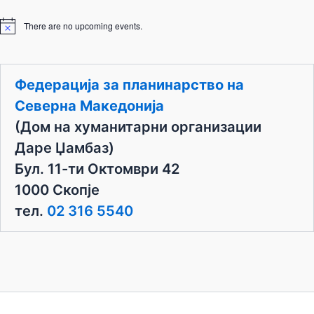
There are no upcoming events.
N
o
t
i
c
Федерација за планинарство на
e
Северна Македонија
(Дом на хуманитарни организации
Даре Џамбаз)
Бул. 11-ти Октомври 42
1000 Скопје
тел.
02 316 5540