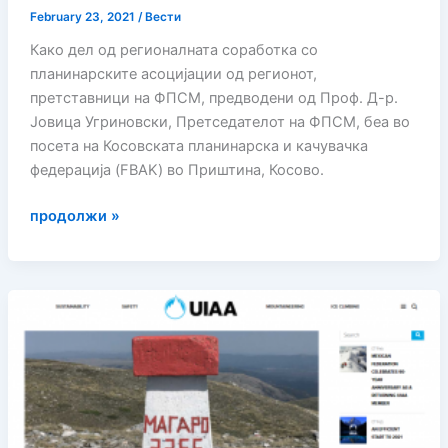
February 23, 2021
/
Вести
Како дел од регионалната соработка со
планинарските асоцијации од регионот,
претставници на ФПСМ, предводени од Проф. Д-р.
Јовица Угриновски, Претседателот на ФПСМ, беа во
посета на Косовската планинарска и качувачка
федерација (FBAK) во Приштина, Косово.
РЕГИОНАЛНА
продолжи »
СОРАБОТКА
ПОМЕЃУ
ФПСМ
И
FBAK