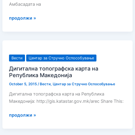
Амбасадата на
МАЛ
продолжи »
ЛОКАЛЕН
ПРОЕКТ
–
ОБЕЛЕЖУВАЊЕ
НА
Вести
Центар за Стручно Оспособување
ПАТЕКИ
Дигитална топографска карта на
ЗА
Република Македонија
ПЕШАЦИ
И
October 5, 2015
/
Вести
,
Центар за Стручно Оспособување
ВЕЛОСИПЕДИСТИ
Дигитална топографска карта на Република
ВО
Македонија: http://gis.katastar.gov.mk/arec Share This:
ОКОЛИНАТА
НА
Дигитална
продолжи »
СКОПЈЕ
топографска
SMALL
карта
SCALE