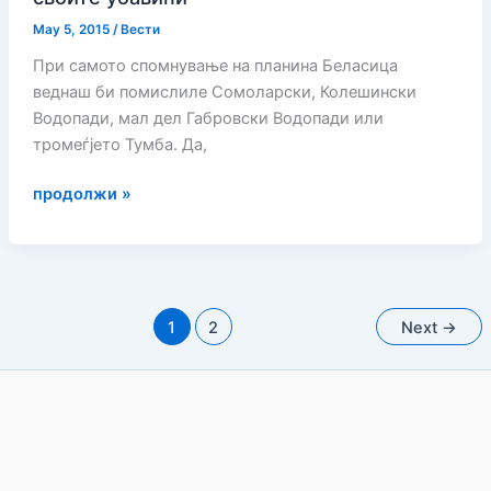
May 5, 2015
/
Вести
При самото спомнување на планина Беласица
веднаш би помислиле Сoмoларски, Колешински
Водопади, мал дел Габровски Водопади или
тромеѓјето Тумба. Да,
Планината
продолжи »
Беласица
љубоморно
ги
крие
своите
1
2
Next
→
убавини