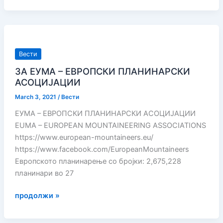
–
КУП
ПЕЛИСТЕР
2024
Вести
ЗА ЕУМА – ЕВРОПСКИ ПЛАНИНАРСКИ
АСОЦИЈАЦИИ
March 3, 2021
/
Вести
ЕУМА – ЕВРОПСКИ ПЛАНИНАРСКИ АСОЦИЈАЦИИ
EUMA – EUROPEAN MOUNTAINEERING ASSOCIATIONS
https://www.european-mountaineers.eu/
https://www.facebook.com/EuropeanMountaineers
Европското планинарење со бројки: 2,675,228
планинари во 27
ЗА
продолжи »
ЕУМА
–