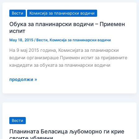
на
PROJECT
Република
–
Вести
Комисија за планинарски водичи
Македонија
PILOT
Обука за планинарски водичи – Приемен
MARKING
испит
FOR
May 18, 2015
/
Вести
,
Комисија за планинарски водичи
HIKING
На 9 мај 2015 година, Комисијата за планинарски
AND
водичи организираше Приемен испит за пријавените
CYCLING
кандидати за обуката за планинарски водичи
TRAILS
AROUND
Обука
продолжи »
SKOPJE
за
планинарски
водичи
–
Приемен
Вести
испит
Планината Беласица љубоморно ги крие
своите убавини