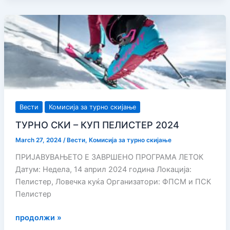
КУП
„ПЕЛИСТЕР
2024“
Вести
Комисија за турно скијање
ТУРНО СКИ – КУП ПЕЛИСТЕР 2024
March 27, 2024
/
Вести
,
Комисија за турно скијање
ПРИЈАВУВАЊЕТО Е ЗАВРШЕНО ПРОГРАМА ЛЕТОК
Датум: Недела, 14 април 2024 година Локација:
Пелистер, Ловечка куќа Организатори: ФПСМ и ПСК
Пелистер
ТУРНО
продолжи »
СКИ