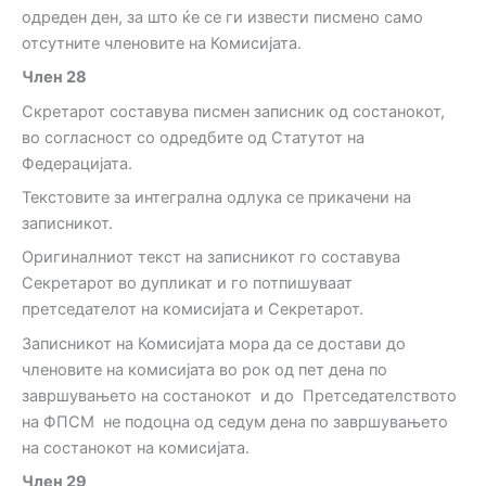
одреден ден, за што ќе се ги извести писмено само
отсутните членовите на Комисијата.
Член
28
Скретарот составува писмен записник од состанокот,
во согласност со одредбите од Статутот на
Федерацијата.
Текстовите за интегрална одлука се прикачени на
записникот.
Оригиналниот текст на записникот го составува
Секретарот во дупликат и го потпишуваат
претседателот на комисијата и Секретарот.
Записникот на Комисијата мора да се достави до
членовите на комисијата во рок од пет дена по
завршувањето на состанокот и до Претседателството
на ФПСМ не подоцна од седум дена по завршувањето
на состанокот на комисијата.
Член
29