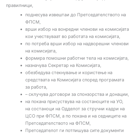
правилници,
поднесува извештаи до Претседателството на
ФПСМ,
врши избор на вонредни членови на комисијата
кои учествуваат во работата на комисијата,
по потреба врши избор на надворешни членови
на комисијата,
формира помошни работни тела на комисијата,
назначува Секретар на Комисијата,
обезбедува стекнување и користење на
средствата на Комисијата според програмата
за работа,
– склучува договори за спонзорства и донации,
на покана присуствува на состаноците на УО,
на состаноци на Одделот за стручни кадри на
ЦСО при ФПСМ, а по покана и на седниците на
Претседателството на ФПСМ,
Претседателот ги потпишува сите документи