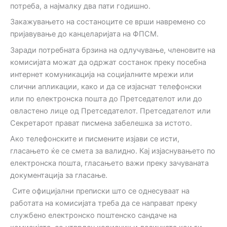
потреба, а најмалку два пати годишно.
Закажувањето на состаноците се врши навремено со
пријавување до канцеларијата на ФПСМ.
Заради потребната брзина на одлучување, членовите на
комисијата можат да одржат состанок преку посебна
интернет комуникација на социјалните мрежи или
слични апликации, како и да се изјаснат телефонски
или по електронска пошта до Претседателот или до
овластено лице од Претседателот. Претседателот или
Секретарот прават писмена забелешка за истото.
Ако телефонските и писмените изјави се исти,
гласањето ќе се смета за валидно. Кај изјаснувањето по
електронска пошта, гласањето важи преку зачуваната
документација за гласање.
Сите официјални преписки што се однесуваат на
работата на комисијата треба да се направат преку
службено електронско поштенско сандаче на