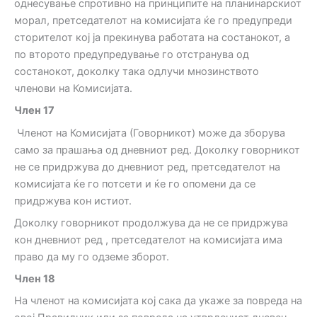
однесување спротивно на принципите на планинарскиот
морал, претседателот на комисијата ќе го предупреди
сторителот кој ја прекинува работата на состанокот, а
по второто предупредување го отстранува од
состанокот, доколку така одлучи мнозинството
членови на Комисијата.
Член 17
Членот на Комисијата (Говорникот) може да зборува
само за прашања од дневниот ред. Доколку говорникот
не се придржува до дневниот ред, претседателот на
комисијата ќе го потсети и ќе го опомени да се
придржува кон истиот.
Доколку говорникот продолжува да не се придржува
кон дневниот ред , претседателот на комисијата има
право да му го одземе зборот.
Член 1
8
На членот на комисијата кој сака да укаже за повреда на