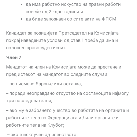
да има работно искуство на правни работи
повеќе од 2 -две години и
да биде запознаен со сите акти на ФПСМ
Кандидат за позицијата Претседател на Комисијата
покрај наведените услови од став 1 треба да има и
положен правосуден испит.
Член
7
Мандатот на член на Комисијата може да престане и
пред истекот на мандатот во следните случаи:
– по писмено барање или оставка,
– поради неоправдано отсуство на состаноците најмогу
три последователни,
– ако му е забрането учество во работата на органите и
работните тела на Федерацијата и / или органите и
работните тела на Клубот;
– ако е исклучен од членството;