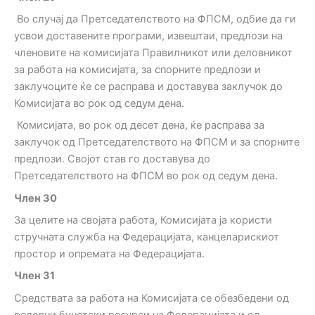
Во случај да Претседателството на ФПСМ, одбие да ги
усвои доставените програми, извештаи, предлози на
членовите на комисијата Правилникот или деловникот
за работа на комисијата, за спорните предлози и
заклучоците ќе се расправа и доставува заклучок до
Комисијата во рок од седум дена.
Комисијата, во рок од десет дена, ќе расправа за
заклучок од Претседателството на ФПСМ и за спорните
предлози. Својот став го доставува до
Претседателството на ФПСМ во рок од седум дена.
Член
30
За целите на својата работа, Комисијата ја користи
стручната служба на Федерацијата, канцеларискиот
простор и опремата на Федерацијата.
Член
31
Средствата за работа на Комисијата се обезбедени од
редовни буџетски ресурси на Федерацијата и од