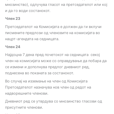
мнозинство), одлучува гласот на претседателот или кој
и да го води состанокот.
Член
23
Претседателот на Комисијата е должен да ги вклучи
писмените предлози од членовите на комисијата во
нацрт-агендата на седницата.
Член 2
4
Најдоцна 7 дена пред почетокот на седницата секој
член на комисијата може со оправдување да побара да
се измени и дополнува предлог дневниот ред,
поднесена во поканата за состанокот.
Во случај на изземање на член од Комисијата
Претседателот назначува нов член од редот на
надворешните членови.
Дневниот ред се утврдува со мнозинство гласови од
присутните членови.