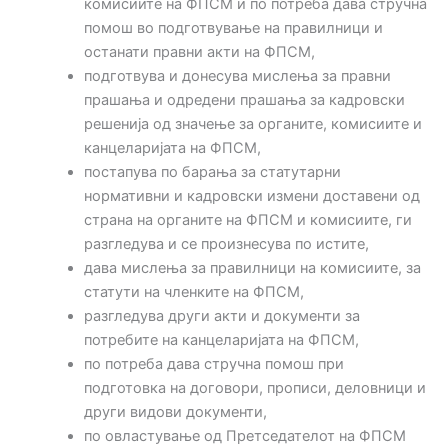
комисиите на ФПСМ и по потреба дава стручна
помош во подготвување на правилници и
останати правни акти на ФПСМ,
подготвува и донесува мислења за правни
прашања и одредени прашања за кадровски
решенија од значење за органите, комисиите и
канцеларијата на ФПСМ,
постапува по барања за статутарни
нормативни и кадровски измени доставени од
страна на органите на ФПСМ и комисиите, ги
разгледува и се произнесува по истите,
дава мислења за правилници на комисиите, за
статути на членките на ФПСМ,
разгледува други акти и документи за
потребите на канцеларијата на ФПСМ,
по потреба дава стручна помош при
подготовка на договори, прописи, деловници и
други видови документи,
по овластување од Претседателот на ФПСМ