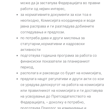
може да ја застапува Федерацијата во правни
работи од нејзин интерес,
за нормативните документи за кои тоа е
неопходно, Комисијата координира и води
јавна расправа и ги разгледува добиените
согледувања и предлози.
по потреба дава и други мислења за
статутарни,нормативни и кадровски
активности
подготвува годишна програма за работа со
финансиски показатели за планираниот
период,
располага и раководи со буџет на комисијата,
предлага нацрт регулативи и други акти со кои
се уредува делокругот на работа на комисијата
или правилникот на комисијата и ги доставува
на усвојување до Претседателството на
Федерацијата, – доколку е потребно,
подготвува Предлог за изменување и