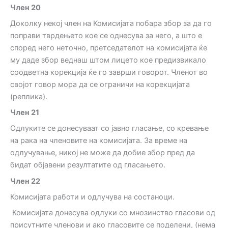
Член
20
Доколку некој член на Комисијата побара збор за да го
поправи тврдењето кое се однесува за него, а што е
според него неточно, претседателот на комисијата ќе
му даде збор веднаш штом лицето кое предизвикало
соодветна корекција ќе го заврши говорот. Членот во
својот говор мора да се ограничи на корекцијата
(реплика).
Член
21
Одлуките се донесуваат со јавно гласање, со кревање
на рака на членовите на комисијата. За време на
одлучување, никој не може да добие збор пред да
бидат објавени резултатите од гласањето.
Член
22
Комисијата работи и одлучува на состаноци.
Комисијата донесува одлуки со мнозинство гласови од
присутните членови и ако гласовите се поделени, (нема