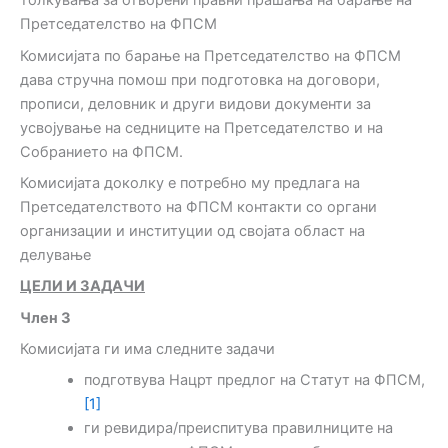
толкувања за отворени правни прашања на барање на
Претседателство на ФПСМ
Комисијата по барање на Претседателство на ФПСМ
дава стручна помош при подготовка на договори,
прописи, деловник и други видови документи за
усвојување на седниците на Претседателство и на
Собранието на ФПСМ.
Комисијата доколку е потребно му предлага на
Претседателството на ФПСМ контакти со органи
организации и институции од својата област на
делување
ЦЕЛИ И ЗАДАЧИ
Член 3
Комисијата ги има следните задачи
подготвува Нацрт предлог на Статут на ФПСМ,
[1]
ги ревидира/преиспитува правилниците на