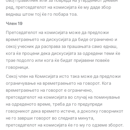
овој Правилник или за повреда на утврдениот дневен
ред, претседателот на комисијата ќе му даде збор
веднаш штом тој ќе го побара тоа.
Член
19
Претседателот на комисијата може да предложи
времетраењето на дискусијата да биде ограничено и
секој учесник да расправа за прашањата само еднаш,
кога ќе процени дека дискусијата за одредени теми ќе
трае подолго или кога ќе бидат пријавени повеќе
говорници.
Секој член на Комисијата исто така може да предложи
ограничување на времетраењето на говорот. Кога
времетраењето на говорот е ограничено,
претседателот на комисијата во случај на поминување
на одреденото време, треба да го предупреди
говорникот дека времето истече, а доколку говорникот
не го заврши говорот во следната минута,
претседателот на комисијата ќе го му го одземе зборот.