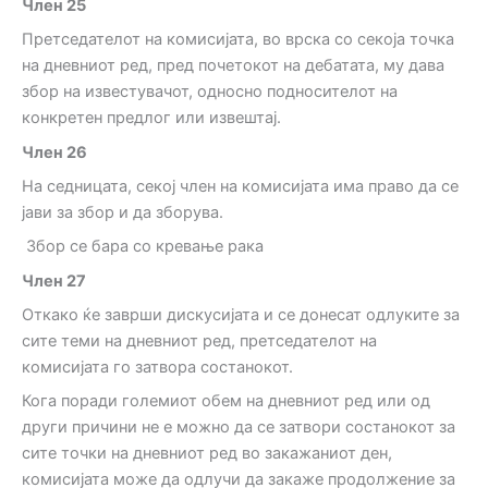
Член
25
Претседателот на комисијата, во врска со секоја точка
на дневниот ред, пред почетокот на дебатата, му дава
збор на известувачот, односно подносителот на
конкретен предлог или извештај.
Член
26
На седницата, секој член на комисијата има право да се
јави за збор и да зборува.
Збор се бара со кревање рака
Член 2
7
Откако ќе заврши дискусијата и се донесат одлуките за
сите теми на дневниот ред, претседателот на
комисијата го затвора состанокот.
Кога поради големиот обем на дневниот ред или од
други причини не е можно да се затвори состанокот за
сите точки на дневниот ред во закажаниот ден,
комисијата може да одлучи да закаже продолжение за