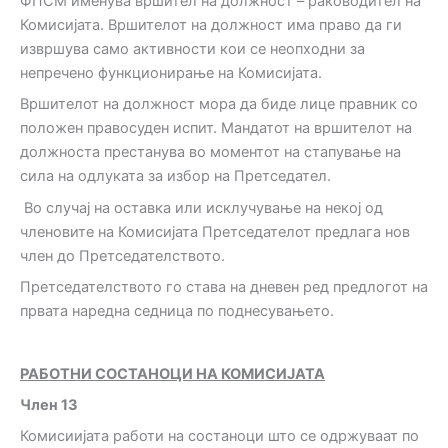
ФПСМ именува вршител на должност – раководител на
Комисијата. Вршителот на должност има право да ги
извршува само активности кои се неопходни за
непречено функционирање на Комисијата.
Вршителот на должност мора да биде лице правник со
положен правосуден испит. Мандатот на вршителот на
должноста престанува во моментот на стапување на
сила на одлуката за избор на Претседател.
Во случај на оставка или исклучување на некој од
членовите на Комисијата Претседателот предлага нов
член до Претседателството.
Претседателството го става на дневен ред предлогот на
првата наредна седница по поднесувањето.
РАБОТНИ СОСТАНОЦИ НА КОМИСИЈАТА
Ч
лен
13
Комисиијата работи на состаноци што се одржуваат по