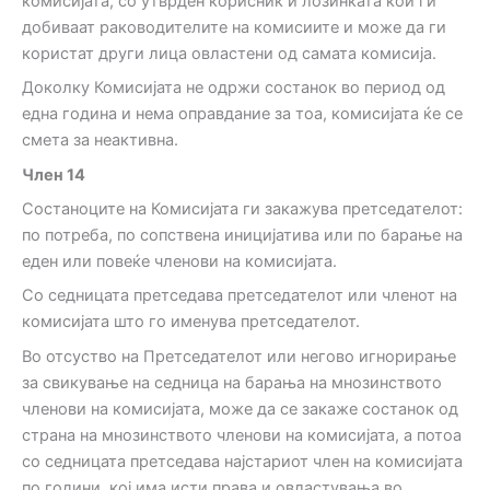
комисијата, со утврден корисник и лозинката кои ги
добиваат раководителите на комисиите и може да ги
користат други лица овластени од самата комисија.
Доколку Комисијата не одржи состанок во период од
една година и нема оправдание за тоа, комисијата ќе се
смета за неактивна.
Ч
лен
14
Состаноците на Комисијата ги закажува претседателот:
по потреба, по сопствена иницијатива или по барање на
еден или повеќе членови на комисијата.
Со седницата претседава претседателот или членот на
комисијата што го именува претседателот.
Во отсуство на Претседателот или негово игнорирање
за свикување на седница на барања на мнозинството
членови на комисијата, може да се закаже состанок од
страна на мнозинството членови на комисијата, а потоа
со седницата претседава најстариот член на комисијата
по години, кој има исти права и овластувања во