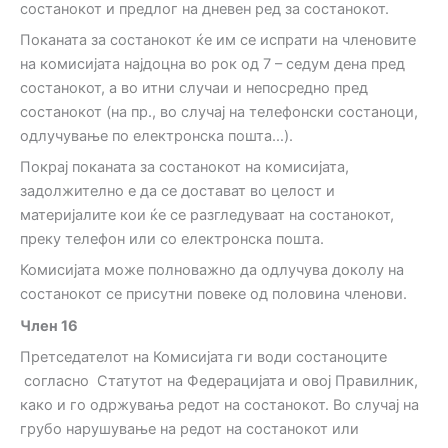
состанокот и предлог на дневен ред за состанокот.
Поканата за состанокот ќе им се испрати на членовите
на комисијата најдоцна во рок од 7 – седум дена пред
состанокот, а во итни случаи и непосредно пред
состанокот (на пр., во случај на телефонски состаноци,
одлучување по електронска пошта…).
Покрај поканата за состанокот на комисијата,
задолжително е да се достават во целост и
материјалите кои ќе се разгледуваат на состанокот,
преку телефон или со електронска пошта.
Комисијата може полноважно да одлучува доколу на
состанокот се присутни повеке од половина членови.
Член 16
Претседателот на Комисијата ги води состаноците
согласно Статутот на Федерацијата и овој Правилник,
како и го одржувања редот на состанокот. Во случај на
грубо нарушување на редот на состанокот или