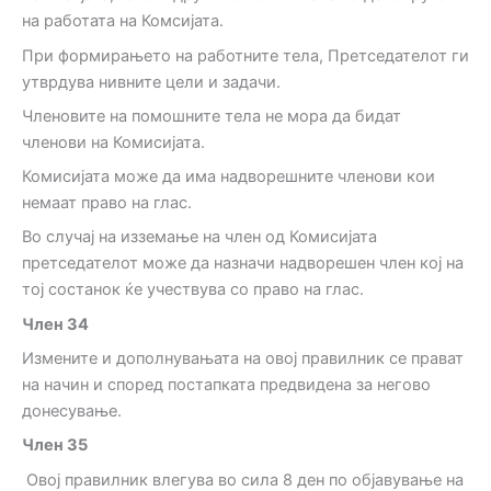
на работата на Комсијата.
При формирањето на работните тела, Претседателот ги
утврдува нивните цели и задачи.
Членовите на помошните тела не мора да бидат
членови на Комисијата.
Комисијата може да има надворешните членови кои
немаат право на глас.
Во случај на изземање на член од Комисијата
претседателот може да назначи надворешен член кој на
тој состанок ќе учествува со право на глас.
Член 34
Измените и дополнувањата на овој правилник се прават
на начин и според постапката предвидена за негово
донесување.
Член
35
Овој правилник влегува во сила 8 ден по објавување на