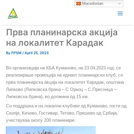
Skip
Macedonian
to
content
Прва планинарска акција
на локалитет Карадак
By
FPSM
/
April 25, 2023
Во организација на КБА Куманов
о
, на 23 04.2023 год.
се
реализираше промоција на идниот планинарски клуб, со
прва планинарска акција на локалитет Карадак, општина
Липково (Липковска брана – С Оркоц – С.Пресница –
Липковска брана), во должина од 15 км.
Со поддршка и на локални клубови од Куманово, гости од
Скопје, Кичево, Гостивар, Тетово, Прешево од Србија,
учествуваа околу 200 планинари.