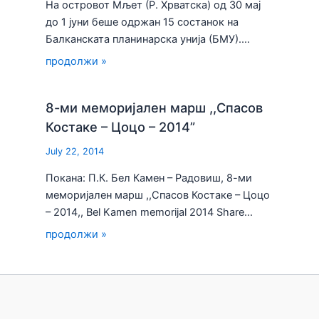
На островот Мљет (Р. Хрватска) од 30 мај
до 1 јуни беше одржан 15 состанок на
Балканската планинарска унија (БМУ).…
продолжи »
8-ми меморијален марш ,,Спасов
Костаке – Цоцо – 2014”
July 22, 2014
Покана: П.К. Бел Камен – Радовиш, 8-ми
меморијален марш ,,Спасов Костаке – Цоцо
– 2014,, Bel Kamen memorijal 2014 Share…
продолжи »