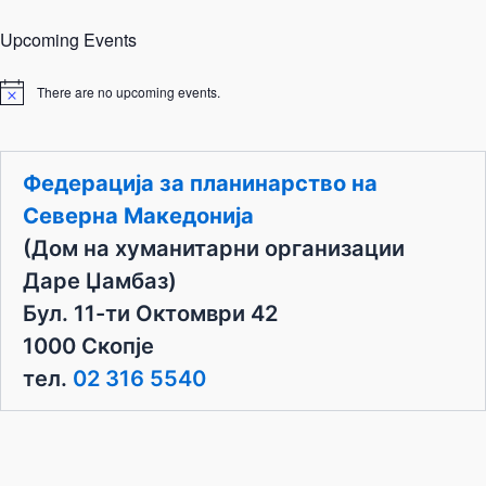
Upcoming Events
There are no upcoming events.
N
o
t
i
c
Федерација за планинарство на
e
Северна Македонија
(Дом на хуманитарни организации
Даре Џамбаз)
Бул. 11-ти Октомври 42
1000 Скопје
тел.
02 316 5540