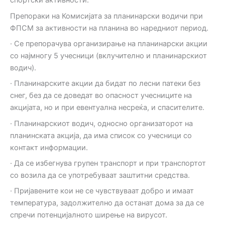
спортски активности.
Препораки на Комисијата за планинарски водичи при
ФПСМ за активности на планина во наредниот период.
· Се препорачува организирање на планинарски акции
со најмногу 5 учесници (вклучително и планинарскиот
водич).
· Планинарските акции да бидат по лесни патеки без
снег, без да се доведат во опасност учесниците на
акцијата, но и при евентуална несреќа, и спасителите.
· Планинарскиот водич, односно организаторот на
планинската акција, да има список со учесници со
контакт информации.
· Да се избегнува групен транспорт и при транспортот
со возила да се употребуваат заштитни средства.
· Пријавените кои не се чувствуваат добро и имаат
температура, задолжително да останат дома за да се
спречи потенцијалното ширење на вирусот.