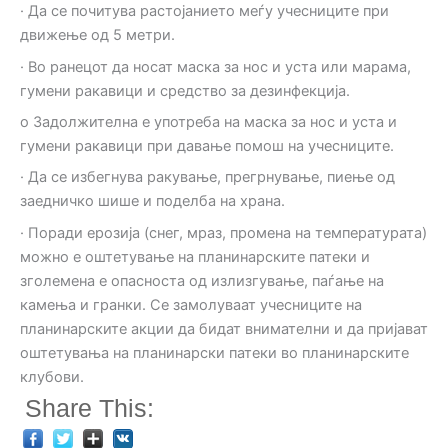
· Да се почитува растојанието меѓу учесниците при
движење од 5 метри.
· Во ранецот да носат маска за нос и уста или марама,
гумени ракавици и средство за дезинфекција.
o Задолжителна е употреба на маска за нос и уста и
гумени ракавици при давање помош на учесниците.
· Да се избегнува ракување, прегрнување, пиење од
заедничко шише и поделба на храна.
· Поради ерозија (снег, мраз, промена на температурата)
можно е оштетување на планинарските патеки и
зголемена е опасноста од излизгување, паѓање на
камења и гранки. Се замолуваат учесниците на
планинарските акции да бидат внимателни и да пријават
оштетувања на планинарски патеки во планинарските
клубови.
Share This: