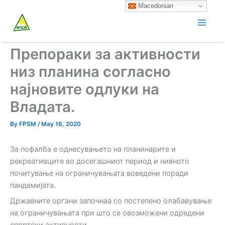
Skip
Macedonian
to
content
Препораки за активности
низ планина согласно
најновите одлуки на
Владата.
By
FPSM
/
May 16, 2020
За пофалба е однесувањето на планинарите и
рекреативците во досегашниот период и нивното
почитување на ограничувањата воведени поради
пандемијата.
Државните органи започнаа со постепено олабавување
на ограничувањата при што се овозможени одредени