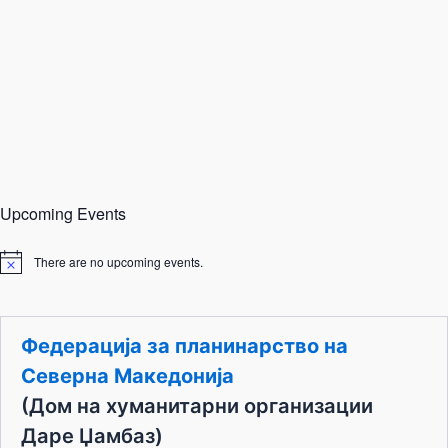
Upcoming Events
There are no upcoming events.
N
o
t
i
c
Федерација за планинарство на
e
Северна Македонија
(Дом на хуманитарни организации
Даре Џамбаз)