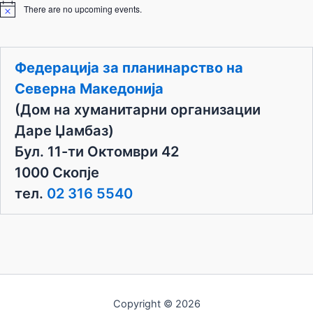
There are no upcoming events.
N
o
t
i
c
Федерација за планинарство на
e
Северна Македонија
(Дом на хуманитарни организации
Даре Џамбаз)
Бул. 11-ти Октомври 42
1000 Скопје
тел.
02 316 5540
Copyright © 2026