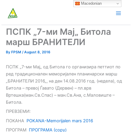
Skip
Macedonian
to
content
ПСПK „7-ми Мај„ Битола
марш БРАНИТЕЛИ
By
FPSM
/
August 8, 2016
ПСПK „7-ми Мај„ од Битола го организира петтиот по
ред традиционален меморијален планинарски марш
„БРАНИТЕЛИ 2016„, на ден 14.08.2016 год. (недела), од
Битола – превој Ѓавато (Дервен) – пл.врв
Вртешка(ман.Св.Спас) – ман.Св.Ана, с.Маловиште –
Битола.
ПРЕВЗЕМИ:
ПОКАНА
POKANA-Мemorijalen mars 2016
ПРОГРАМ
ПРОГРАМА (copy)