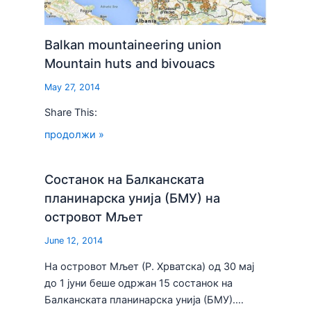
Balkan mountaineering union
Mountain huts and bivouacs
May 27, 2014
Share This:
продолжи »
Состанок на Балканската
планинарска унија (БМУ) на
островот Мљет
June 12, 2014
На островот Мљет (Р. Хрватска) од 30 мај
до 1 јуни беше одржан 15 состанок на
Балканската планинарска унија (БМУ).…