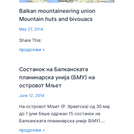
Balkan mountaineering union
Mountain huts and bivouacs
May 27, 2014
Share This:
продолжи »
Состанок на Балканската
планинарска унија (БМУ) на
островот Мљет
June 12, 2014
На островот Мљет (Р. Хрватска) од 30 мај
до 1 јуни беше одржан 15 состанок на
Балканската планинарска унија (БМУ).…
продолжи »