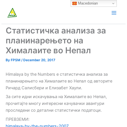
Skip
Macedonian
to
content
Статистичка анализа за
планинарењето на
Хималаите во Непал
By
FPSM
/
December 20, 2017
Himalaya by the Numbers е статистичка анализа за
планинарењето на Хималаите во Непал од авторите
Ричард Салисбери и Елизабет Хаули.
За сите идни искачувања на Хималаите во Непал,
прочитајте многу интересни качувачки авантури
проследени со детални статистички податоци.
ПРЕВЗЕМИ:
himalaya-by-the-numbers-2007