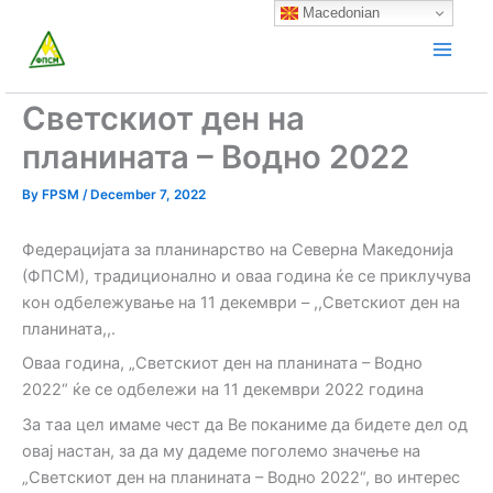
Skip
Macedonian
to
content
Светскиот ден на
планината – Водно 2022
By
FPSM
/
December 7, 2022
Федерацијата за планинарство на Северна Македонија
(ФПСМ), традиционално и оваа година ќе се приклучува
кон одбележување на 11 декември – ,,Светскиот ден на
планината,,.
Оваа година, „Светскиот ден на планината – Водно
2022“ ќе се одбележи на 11 декември 2022 година
За таа цел имаме чест да Ве поканиме да бидете дел од
овај настан, за да му дадеме поголемо значење на
„Светскиот ден на планината – Водно 2022“, во интерес