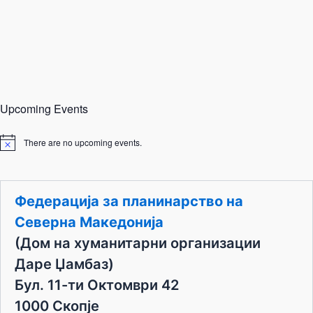
Upcoming Events
There are no upcoming events.
N
o
t
i
c
Федерација за планинарство на
e
Северна Македонија
(Дом на хуманитарни организации
Даре Џамбаз)
Бул. 11-ти Октомври 42
1000 Скопје