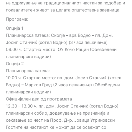
на одржување на традиционалниот настан за подобар и
поквалитетен живот за целата општествена заедница.
Програма:
Опција 1
Планинарска патека: Скопје – врв Водно – пл. Дом.
Јосип Станчиќ (хотел Водно) (3 часа пешачење)
09.00 ч. Стартно место: ОУ Кочо Рацин (Обезбедени
планинарски водичи)
Опција 2
Планинарска патека:
10.00 ч. Стартно место: пл. дом. Јосип Станчиќ (хотел
Водно) – Марков Град (2 часа пешачење) (Обезбедени
планинарски водичи)
Официјален дел од програмата
12.30 – 13.30 ч. пл. дом. Јосип Станчиќ (хотел Водно),
планинарски собир, доделување на признанија и
сеќавање во чест на Проф. Д-р. Јовица Угриновски
Гостите на настанот ќе можат да се освежат со