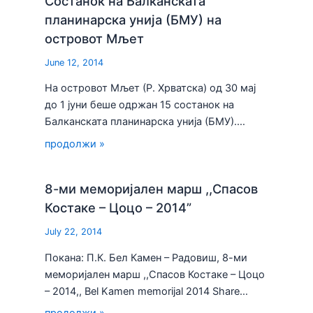
Состанок на Балканската
планинарска унија (БМУ) на
островот Мљет
June 12, 2014
На островот Мљет (Р. Хрватска) од 30 мај
до 1 јуни беше одржан 15 состанок на
Балканската планинарска унија (БМУ).…
продолжи »
8-ми меморијален марш ,,Спасов
Костаке – Цоцо – 2014”
July 22, 2014
Покана: П.К. Бел Камен – Радовиш, 8-ми
меморијален марш ,,Спасов Костаке – Цоцо
– 2014,, Bel Kamen memorijal 2014 Share…
продолжи »