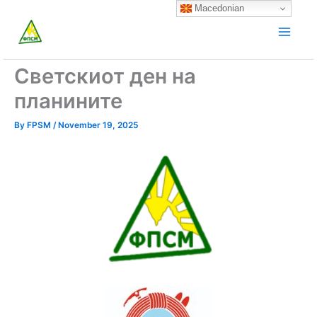
Skip
Macedonian
to
content
Светскиот ден на
планините
By
FPSM
/
November 19, 2025