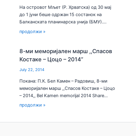
На островот Мљет (Р. Хрватска) од 30 мај
до 1 јуни беше одржан 15 состанок на
Балканската планинарска унија (БМУ).…
продолжи »
8-ми меморијален марш ,,Спасов
Костаке – Цоцо – 2014”
July 22, 2014
Покана: П.К. Бел Камен – Радовиш, 8-ми
меморијален марш ,,Спасов Костаке – Цоцо
– 2014,, Bel Kamen memorijal 2014 Share…
продолжи »