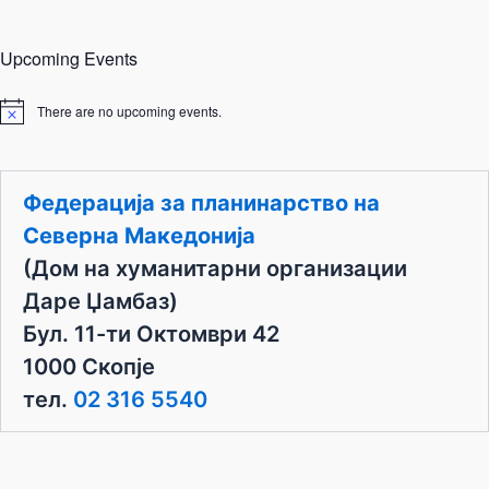
Upcoming Events
There are no upcoming events.
N
o
t
i
c
Федерација за планинарство на
e
Северна Македонија
(Дом на хуманитарни организации
Даре Џамбаз)
Бул. 11-ти Октомври 42
1000 Скопје
тел.
02 316 5540