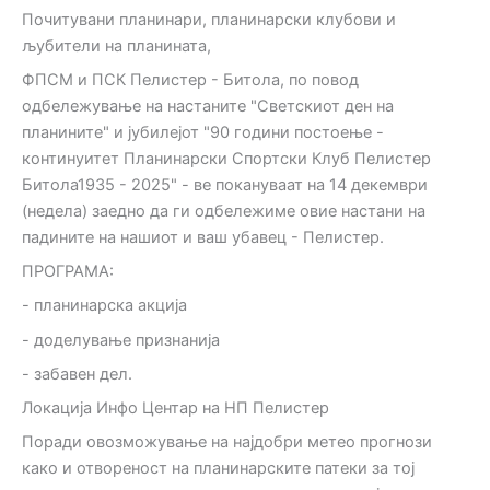
Почитувани планинари, планинарски клубови и
љубители на планината,
ФПСМ и ПСК Пелистер - Битола, по повод
одбележување на настаните "Светскиот ден на
планините" и јубилејот "90 години постоење -
континуитет Планинарски Спортски Клуб Пелистер
Битола1935 - 2025" - ве покануваат на 14 декември
(недела) заедно да ги одбележиме овие настани на
падините на нашиот и ваш убавец - Пелистер.
ПРОГРАМА:
- планинарска акција
- доделување признанија
- забавен дел.
Локација Инфо Центар на НП Пелистер
Поради овозможување на најдобри метео прогнози
како и отвореност на планинарските патеки за тој