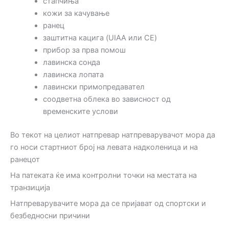
стапчиња
кожи за качување
ранец
заштитна кацига (UIAA или CE)
прибор за прва помош
лавинска сонда
лавинска лопата
лавински примопредавател
соодветна облека во зависност од
временските услови
Во текот на целиот натпревар натпреварувачот мора да
го носи стартниот број на левата надколеница и на
ранецот
На патеката ќе има контролни точки на местата на
транзиција
Натпреварувачите мора да се пријават од спортски и
безбедносни причини