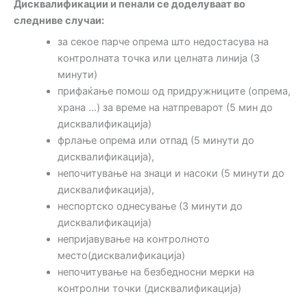
Дисквалификации и пенали се доделуваат во
следниве случаи:
за секое парче опрема што недостасува на
контролната точка или целната линија (3
минути)
прифаќање помош од придружниците (опрема,
храна …) за време на натпреварот (5 мин до
дисквалификација)
фрлање опрема или отпад (5 минути до
дисквалификација),
непочитување на знаци и насоки (5 минути до
дисквалификација),
неспортско однесување (3 минути до
дисквалификација)
непријавување на контролното
место(дисквалификација)
непочитување на безбедносни мерки на
контролни точки (дисквалификација)