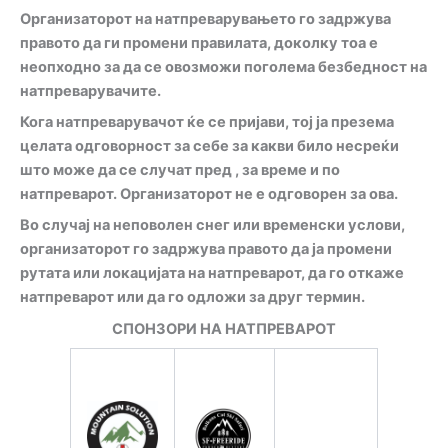
Организаторот на натпреварувањето го задржува
правото да ги промени правилата, доколку тоа е
неопходно за да се овозможи поголема безбедност на
натпреварувачите.
Кога натпреварувачот ќе се пријави, тој ја презема
целата одговорност за себе за какви било несреќи
што може да се случат пред , за време и по
натпреварот. Организаторот не е одговорен за ова.
Во случај на неповолен снег или временски услови,
организаторот го задржува правото да ја промени
рутата или локацијата на натпреварот, да го откаже
натпреварот или да го одложи за друг термин.
СПОНЗОРИ НА НАТПРЕВАРОТ