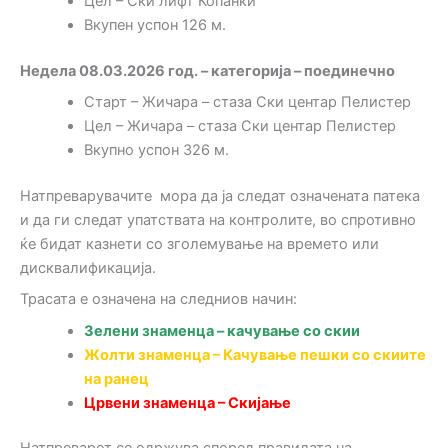
Цел – Ски лифт Копанки
Вкупен успон 126 м.
Недела 08.03.2026 год. – категорија – поединечно
Старт – Жичара – стаза Ски центар Пелистер
Цел – Жичара – стаза Ски центар Пелистер
Вкупно успон 326 м.
Натпреварувачите мора да ја следат означената патека
и да ги следат упатствата на контролите, во спротивно
ќе бидат казнети со зголемување на времето или
дисквалификација.
Трасата е означена на следниов начин:
Зелени знаменца – качување со скии
Жолти знаменца – Качување пешки со скиите
на ранец
Црвени знаменца – Скијање