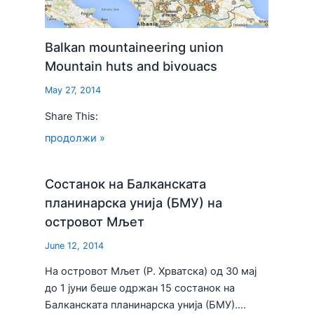
Balkan mountaineering union
Mountain huts and bivouacs
May 27, 2014
Share This:
продолжи »
Состанок на Балканската
планинарска унија (БМУ) на
островот Мљет
June 12, 2014
На островот Мљет (Р. Хрватска) од 30 мај
до 1 јуни беше одржан 15 состанок на
Балканската планинарска унија (БМУ).…