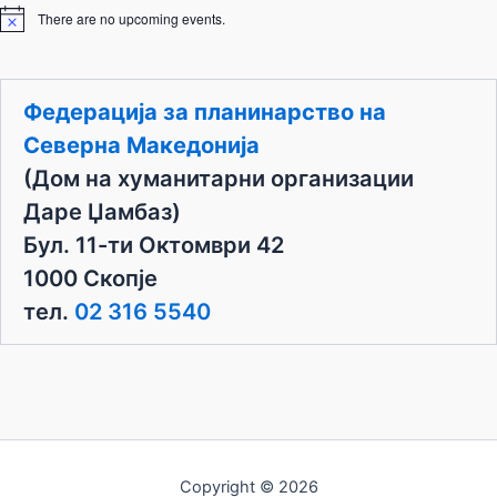
There are no upcoming events.
N
o
t
i
c
Федерација за планинарство на
e
Северна Македонија
(Дом на хуманитарни организации
Даре Џамбаз)
Бул. 11-ти Октомври 42
1000 Скопје
тел.
02 316 5540
Copyright © 2026