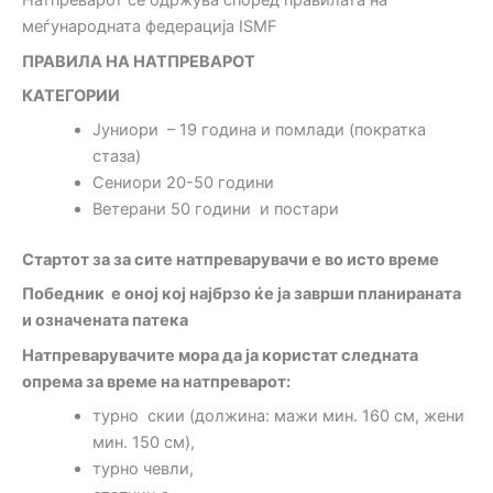
Натпреварот се одржува според правилата на
меѓународната федерација ISMF
ПРАВИЛА НА НАТПРЕВАРОТ
КАТЕГОРИИ
Јуниори – 19 година и помлади (пократка
стаза)
Сениори 20-50 години
Ветерани 50 години и постари
Стартот за за сите натпреварувачи е во исто време
Победник е оној кој најбрзо ќе ја заврши планираната
и означената патека
Натпреварувачите мора да ја користат следната
опрема за време на натпреварот:
турно скии (должина: мажи мин. 160 см, жени
мин. 150 см),
турно чевли,