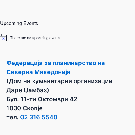
Upcoming Events
There are no upcoming events.
N
o
t
i
c
Федерација за планинарство на
e
Северна Македонија
(Дом на хуманитарни организации
Даре Џамбаз)
Бул. 11-ти Октомври 42
1000 Скопје
тел.
02 316 5540