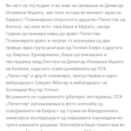
Во чест на тој подвиг и во знак на сеќавање на Димитар
Илиевски Мурато, чие тело остана во вечниот мраз на
Еверест, Планинарско спортското друштво Пелистер од
Битола, чиј член исто така беше и Мурато, секоја
година организира марш до врвот Пелистер.
Планинарите врвот и овојпат го искачуваа од два
правци, една група доаѓаше од Големо Езеро а другата
од Широка. Едновремено, беше организирано и
чествување пред бистата на Димитар Илиевски Мурато
на Копанки, каде што освен домаќините од ПСК
„Пелистер“ и други планинари, присуствуваа и евро-
амбасадорот Семуел Жбогар и амбасадорот на
Холандија Воутер Пломп.
Во рамките на годинешното јубилејно чествување, ПСК
„Пелистер“ организираше и фото-изложба од
освојувањето на Еверест од страна на Македонската
хималајска експедиција и од маршевите спроведени во
трите изминати децении. Изложбата беше поместена во