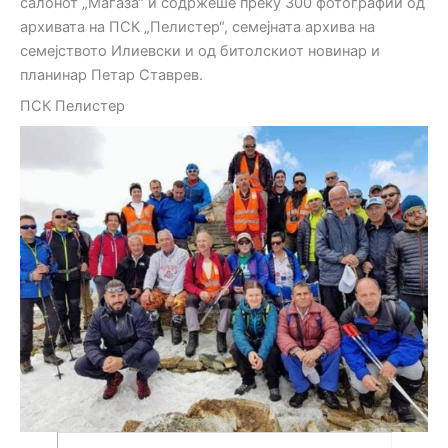
салонот „Магаза“ и содржеше преку 300 фотографии од
архивата на ПСК „Пелистер“, семејната архива на
семејството Илиевски и од битолскиот новинар и
планинар Петар Ставрев.
ПСК Пелистер