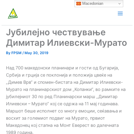
Skip
Macedonian
to
content
Јубилејно чествување
Димитар Илиевски-Мурато
By
FPSM
/
May 30, 2019
Над 700 македонски планинари и гости од Бугарија,
Србија и грција се поклонија и положија цвеќе на
„Димев Врв“ и спомен-бистата на Димитар Илиевски-
Мурато на планинарскиот дом „Копанки“, во рамките на
јубилејниот 30 по ред Планинарски марш „Димитар
Илиевски – Мурато“ кој се одржа на 11 мај годинава.
Маршот беше исполнет со многу емоции, сеќавања и
восхит за големиот подвиг на Мурато, првиот
Македонец кој стапна на Монт Еверест во далечната
1989 година.