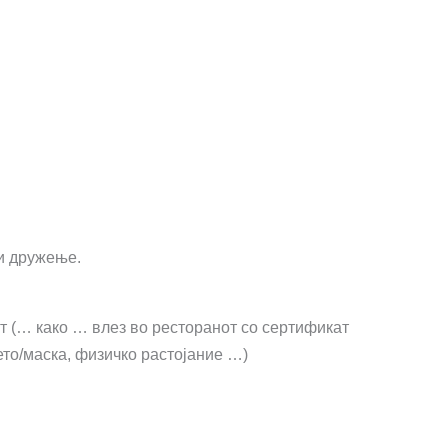
 и дружење.
 (… како … влез во ресторанот со сертификат
ето/маска, физичко растојание …)