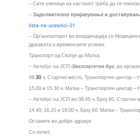
– Сите ученици на настанот треба да се членов
–
Задолжително пријавување и доставување 
lista-na-ucesnici-21
– Организаторот во координација со Медицинск
државата и временските услови.
Транспорт
од Скопје до Матка
:
–
Aвтобус на ЈСП (
бесплатетен бус
, во орган
08.
30
ч. Стартно место, Транспортен центар – Н
15.00 и 15.30 ч. Матка – Транспортен центар –
–
Aвтобус на ЈСП во 08.45 ч. Број 60, Стартно
14.40; 16.20 и 18.00 ч. Број 60, Матка – Транс
Останете во добро здравје
Со почит,