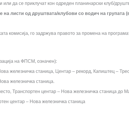
и или да се приклучат кон одреден планинарски клуб/друштв
на листи од друштвата/клубови со водич на групата (
ата комисија, го задржува правото за промена на програмат
изација на ФПСМ, означен):
ова железничка станица, Центар – рекорд, Капиштец – Треск
 Нова железничка станица.
 место, Транспортен центар – Нова железничка станица до М
портен центар – Нова железничка станица