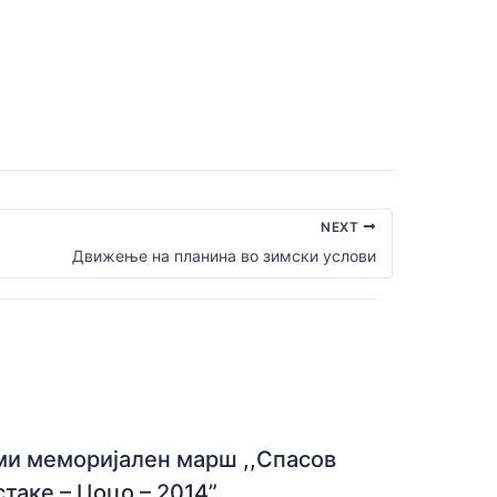
NEXT
Движење на планина во зимски услови
ми меморијален марш ,,Спасов
стаке – Цоцо – 2014”