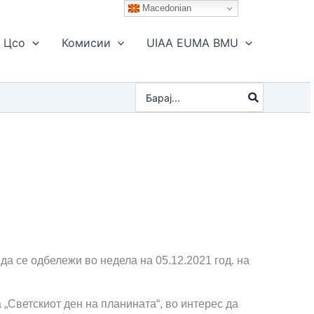
Macedonian
Цсо
Комисии
UIAA EUMA BMU
Search
for:
а да се одбележи
во недела
на 05.12.2021 год. на
 „Светскиот ден на планината“, во интерес да