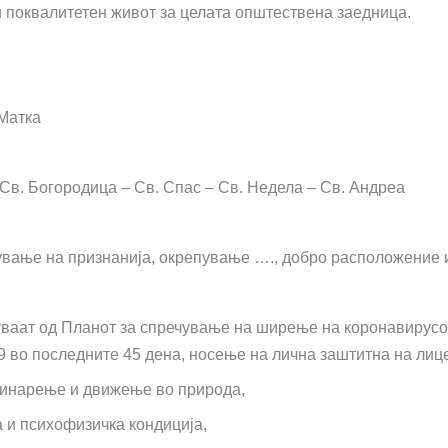
 поквалитетен живот за целата општествена заедница.
 Матка
 Св. Богородица – Св. Спас – Св. Недела – Св. Андреа
лување на признанија, окрепување …., добро расположение
ваат од Планот за спречување на ширење на коронавирусот
9 во последните 45 дена, носење на лична заштитна на лиц
нинарење и движење во природа,
а и психофизичка кондиција,