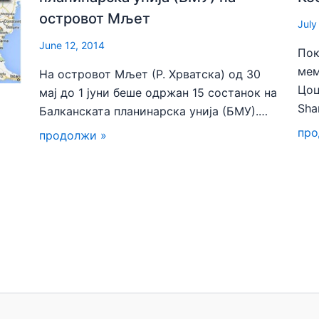
островот Мљет
July
June 12, 2014
Пок
мем
На островот Мљет (Р. Хрватска) од 30
Цоц
мај до 1 јуни беше одржан 15 состанок на
Sha
Балканската планинарска унија (БМУ).…
про
продолжи »