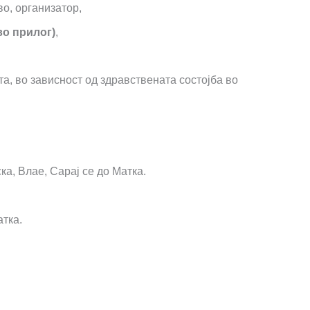
о, организатор,
во прилог)
,
а, во зависност од здравствената состојба во
а, Влае, Сарај се до Матка.
атка.