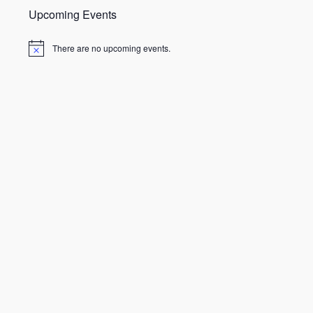
Upcoming Events
There are no upcoming events.
N
o
t
i
c
e