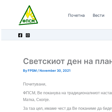
Skip
to
Почетна
Вести
content
Светскиот ден на пла
By
FPSM
/
November 30, 2021
Почитувани,
ФПСМ,
Ве поканува на
традиционалниот настан
Матка,
Скопје
.
За таа цел, имаме чест да Ве поканиме да биде