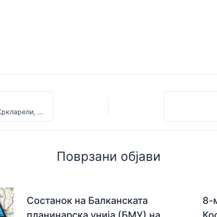
Младинска секција од ЗПСК ШАРИ Гостивар во Кркларели, Република Турција
Поврзани објави
Состанок на Балканската
8-
планинарска унија (БМУ) на
Ко