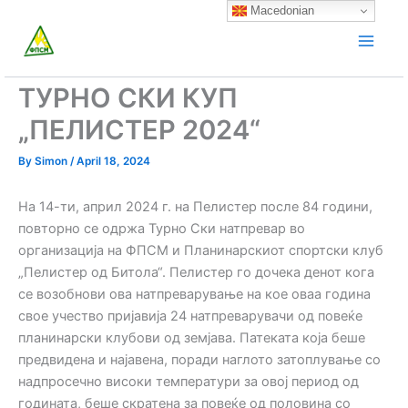
Skip
Macedonian
to
content
ТУРНО СКИ КУП
„ПЕЛИСТЕР 2024“
By
Simon
/
April 18, 2024
На 14-ти, април 2024 г. на Пелистер после 84 години,
повторно се одржа Турно Ски натпревар во
организација на ФПСМ и Планинарскиот спортски клуб
„Пелистер од Битола“. Пелистер го дочека денот кога
се возобнови ова натпреварување на кое оваа година
свое учество пријавија 24 натпреварувачи од повеќе
планинарски клубови од земјава. Патеката која беше
предвидена и најавена, поради наглото затоплување со
надпросечно високи температури за овој период од
годината, беше скратена за повеќе од половина со