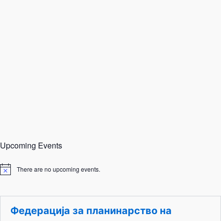
Upcoming Events
There are no upcoming events.
N
o
t
i
c
Федерација за планинарство на
e