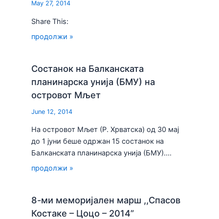
May 27, 2014
Share This:
продолжи »
Состанок на Балканската
планинарска унија (БМУ) на
островот Мљет
June 12, 2014
На островот Мљет (Р. Хрватска) од 30 мај
до 1 јуни беше одржан 15 состанок на
Балканската планинарска унија (БМУ).…
продолжи »
8-ми меморијален марш ,,Спасов
Костаке – Цоцо – 2014”