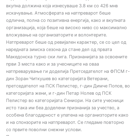
вкупна должина која изнесуваше 3.8 км со 426 мнв
искачување. Атмосферата на натпреварот беше
одлична, полна со позитивна енергија, како и вкупната
организација, која беше на високо ниво со максимално
вложување на организаторите и волонтерите.
Натпреварот беше од ревијален карактер, се со цел од
наредната зимска сезона да стане дел од првата
Македонска турно ски лига. Признанијата за освоените
први 3 места како и за учесниците на оваа
натпреварување ги доделија Претседателот на ФПСМ г-
дин Зоран Читкушев во категоријата Ветерани,
претседателот на ПСК Пелистер, г-дин Димче Попов, во
категоријата жени, и г-дин Петар Нолев од ПСК
Пелистер во категоријата Сениори. На сите учесници
исто така им беа доделени признанија за учество, а
особена благодарност е упатена на организторите како
и на спонзорите на натпреварот. Се гледаме повторно
со првите поволни снежни услови.