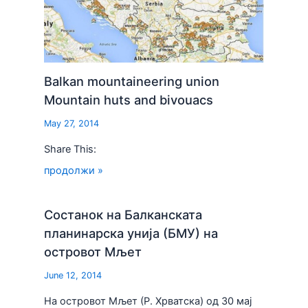
Balkan mountaineering union
Mountain huts and bivouacs
May 27, 2014
Share This:
продолжи »
Состанок на Балканската
планинарска унија (БМУ) на
островот Мљет
June 12, 2014
На островот Мљет (Р. Хрватска) од 30 мај