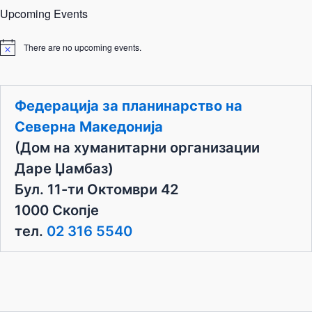
Upcoming Events
There are no upcoming events.
N
o
t
i
c
Федерација за планинарство на
e
Северна Македонија
(Дом на хуманитарни организации
Даре Џамбаз)
Бул. 11-ти Октомври 42
1000 Скопје
тел.
02 316 5540