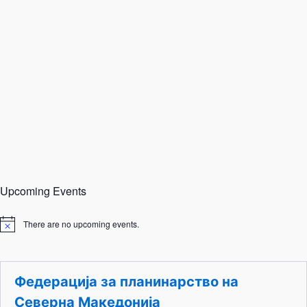
Upcoming Events
There are no upcoming events.
N
o
t
i
c
Федерација за планинарство на
e
Северна Македонија