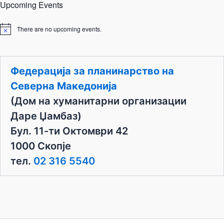
Upcoming Events
There are no upcoming events.
N
o
t
i
c
Федерација за планинарство на
e
Северна Македонија
(Дом на хуманитарни организации
Даре Џамбаз)
Бул. 11-ти Октомври 42
1000 Скопје
тел.
02 316 5540