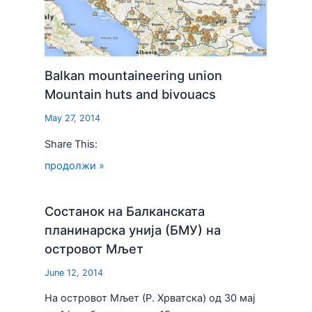
Balkan mountaineering union
Mountain huts and bivouacs
May 27, 2014
Share This:
продолжи »
Состанок на Балканската
планинарска унија (БМУ) на
островот Мљет
June 12, 2014
На островот Мљет (Р. Хрватска) од 30 мај