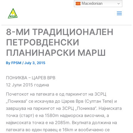
Skip
Macedonian
to
content
8-МИ ТРАДИЦИОНАЛЕН
ПЕТРОВДЕНСКИ
ПЛАНИНАРСКИ МАРШ
By
FPSM
/
July 3, 2015
ПОНИКВА – ЦАРЕВ ВРВ
12 Јули 2015 година
Почетокот на патеката е од паркингот на ЗСРЦ
„Пониква“ се искачува до Царев Врв (Султан Тепе) и
завршува на паркингот на ЗСРЦ „Пониква“. Најниската
точка (старт) е на 1580m надморска височина, а
највисоката точка е на 2085m. Вкупната должина на
патеката во еден правец е 16km и вообичаено се